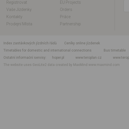
Registrovat
EU Projects
Vaše Jízdenky
Orders
Kontakty
Práce
Prodejní Místa
Partnership
index zastávkových jízdních řádů
Ceníky online jízdenek
Timetables for domestic and international connections
Bus timetable
Ostatní informační servisy
hoper.pl
www.teroplan.cz
www.terop
The website uses GeoLite2 data created by MaxMind
www.maxmind.com