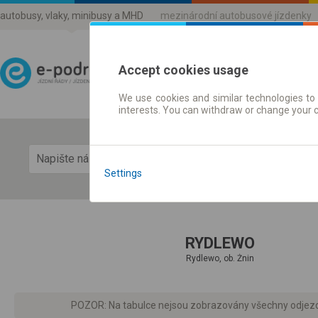
autobusy, vlaky, minibusy a MHD
mezinárodní autobusové jízdenky
Accept cookies usage
We use cookies and similar technologies to 
Jízdni řády a jízdenky
interests. You can withdraw or change your 
Zobra
Settings
RYDLEWO
Rydlewo, ob. Żnin
POZOR: Na tabulce nejsou zobrazovány všechny odjezdy d