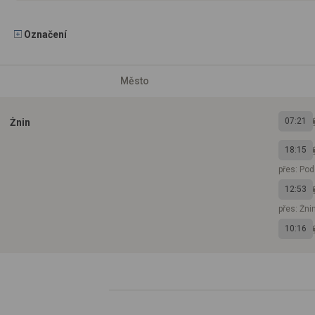
Označení
Město
07:21
Żnin
18:15
přes: Po
12:53
přes: Żni
10:16