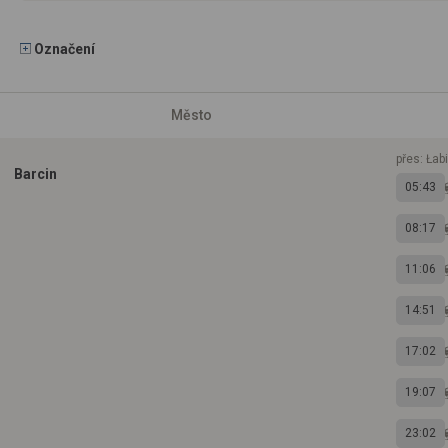
Označení
Město
přes: Łab
Barcin
05:43
08:17
11:06
14:51
17:02
19:07
23:02