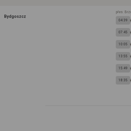
přes: Brz
Bydgoszcz
04:39
07:45
10:05
13:55
15:49
18:35