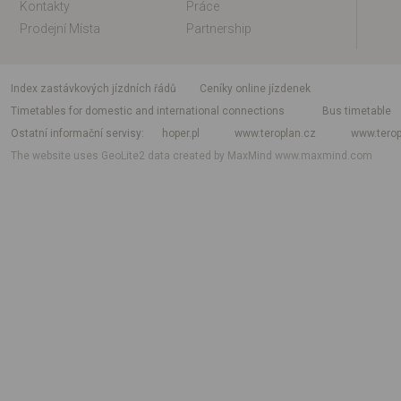
Kontakty
Práce
Prodejní Místa
Partnership
index zastávkových jízdních řádů
Ceníky online jízdenek
Timetables for domestic and international connections
Bus timetable
Ostatní informační servisy
hoper.pl
www.teroplan.cz
www.terop
The website uses GeoLite2 data created by MaxMind
www.maxmind.com