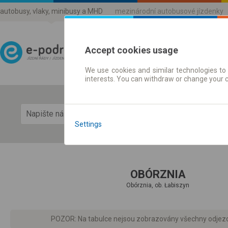
autobusy, vlaky, minibusy a MHD
mezinárodní autobusové jízdenky
Accept cookies usage
We use cookies and similar technologies to 
Jízdni řády a jízdenky
interests. You can withdraw or change your 
Zobra
Settings
OBÓRZNIA
Obórznia, ob. Łabiszyn
POZOR: Na tabulce nejsou zobrazovány všechny odjezdy d