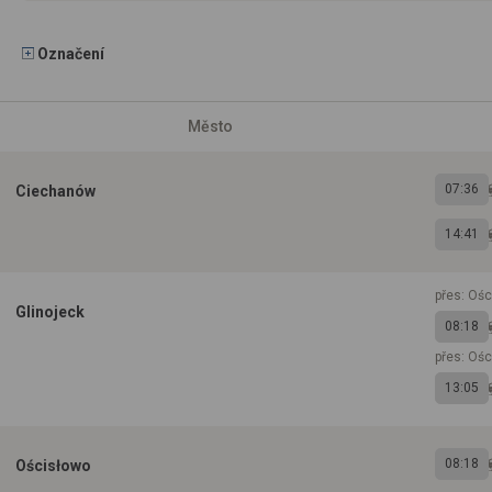
Označení
Město
07:36
Ciechanów
14:41
přes: Oś
Glinojeck
08:18
přes: Oś
13:05
08:18
Ościsłowo