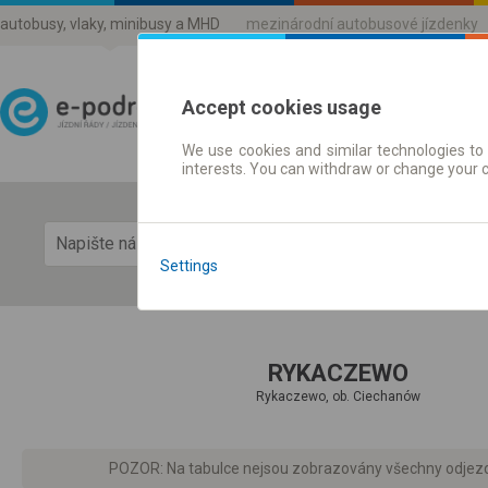
autobusy, vlaky, minibusy a MHD
mezinárodní autobusové jízdenky
Accept cookies usage
We use cookies and similar technologies to 
Jízdni řády a jízdenky
interests. You can withdraw or change your 
Zobra
Settings
RYKACZEWO
Rykaczewo, ob. Ciechanów
POZOR: Na tabulce nejsou zobrazovány všechny odjezdy d