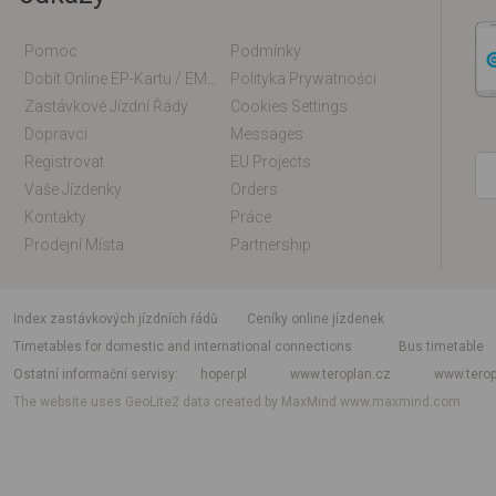
Pomoc
Podmínky
Dobít Online EP-Kartu / EM-Kartu
Polityka Prywatności
Zastávkové Jízdní Řády
Cookies Settings
Dopravci
Messages
Registrovat
EU Projects
Vaše Jízdenky
Orders
Kontakty
Práce
Prodejní Místa
Partnership
index zastávkových jízdních řádů
Ceníky online jízdenek
Timetables for domestic and international connections
Bus timetable
Ostatní informační servisy
hoper.pl
www.teroplan.cz
www.terop
The website uses GeoLite2 data created by MaxMind
www.maxmind.com