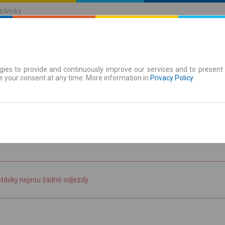
ízdenky
ies to provide and continuously improve our services and to present 
jízdenky
Časové jízdenky
e your consent at any time. More information in
Privacy Policy
.
zit jízdní řád
stávky nejsou žádné odjezdy