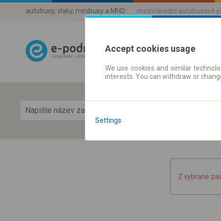
autobusy, vlaky, minibusy a MHD
mezinárodní autobusové j
Accept cookies usage
We use cookies and similar technolog
Jízdni řády a 
interests. You can withdraw or chang
Zobra
Settings
Z vybrané za