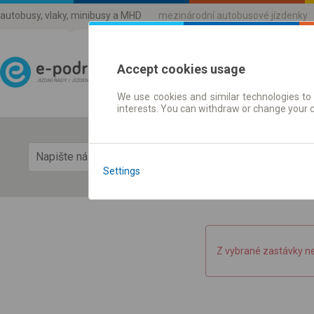
autobusy, vlaky, minibusy a MHD
mezinárodní autobusové jízdenky
Accept cookies usage
We use cookies and similar technologies to 
Jízdni řády a jízdenky
interests. You can withdraw or change your 
Zobra
Settings
Z vybrané zastávky n