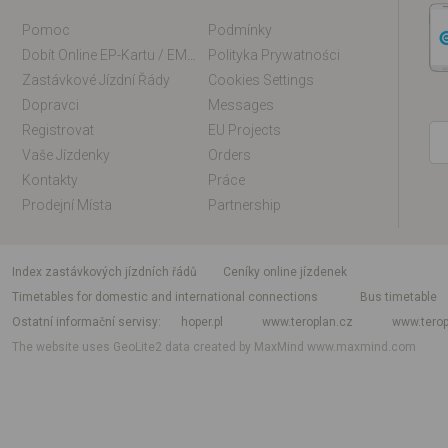
Pomoc
Podmínky
Dobít Online EP-Kartu / EM-Kartu
Polityka Prywatności
Zastávkové Jízdní Řády
Cookies Settings
Dopravci
Messages
Registrovat
EU Projects
Vaše Jízdenky
Orders
Kontakty
Práce
Prodejní Místa
Partnership
index zastávkových jízdních řádů
Ceníky online jízdenek
Timetables for domestic and international connections
Bus timetable
Ostatní informační servisy
hoper.pl
www.teroplan.cz
www.terop
The website uses GeoLite2 data created by MaxMind
www.maxmind.com