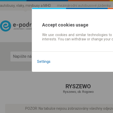
autobusy, vlaky, minibusy a MHD
mezinárodní autobusové jízdenky
Accept cookies usage
We use cookies and similar technologies to 
Jízdni řády a jízdenky
interests. You can withdraw or change your 
Zobra
Settings
RYSZEWO
Ryszewo, ob. Rogowo
POZOR: Na tabulce nejsou zobrazovány všechny odjezdy d