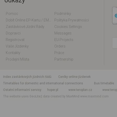
odkazy
Pomoc
Podmínky
Dobít Online EP-Kartu / EM-Kartu
Polityka Prywatności
Zastávkové Jízdní Řády
Cookies Settings
Dopravci
Messages
Registrovat
EU Projects
Vaše Jízdenky
Orders
Kontakty
Práce
Prodejní Místa
Partnership
index zastávkových jízdních řádů
Ceníky online jízdenek
Timetables for domestic and international connections
Bus timetable
Ostatní informační servisy
hoper.pl
www.teroplan.cz
www.terop
The website uses GeoLite2 data created by MaxMind
www.maxmind.com