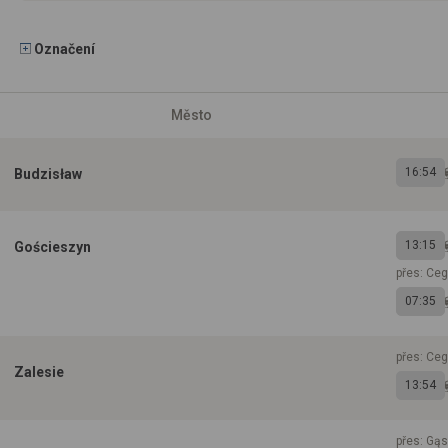
Označení
Město
16:54
Budzisław
13:15
Gościeszyn
přes: Ceg
07:35
přes: Ceg
Zalesie
13:54
přes: Gąs