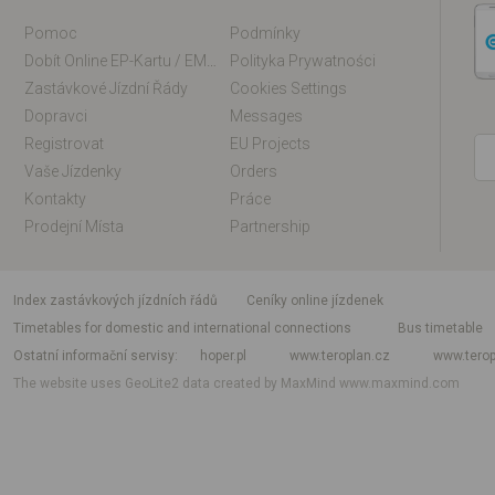
Pomoc
Podmínky
Dobít Online EP-Kartu / EM-Kartu
Polityka Prywatności
Zastávkové Jízdní Řády
Cookies Settings
Dopravci
Messages
Registrovat
EU Projects
Vaše Jízdenky
Orders
Kontakty
Práce
Prodejní Místa
Partnership
index zastávkových jízdních řádů
Ceníky online jízdenek
Timetables for domestic and international connections
Bus timetable
Ostatní informační servisy
hoper.pl
www.teroplan.cz
www.terop
The website uses GeoLite2 data created by MaxMind
www.maxmind.com