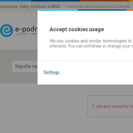
autobusy, vlaky, minibusy a MHD
mezinárodní autobusové jízdenky
Accept cookies usage
We use cookies and similar technologies to 
Jízdni řády a jízdenky
interests. You can withdraw or change your 
Zobra
Settings
Z vybrané zastávky n