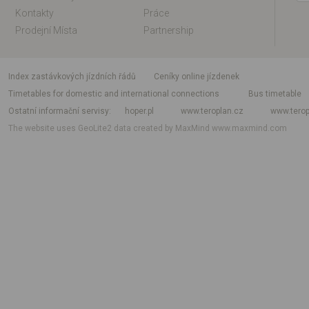
Kontakty
Práce
Prodejní Místa
Partnership
index zastávkových jízdních řádů
Ceníky online jízdenek
Timetables for domestic and international connections
Bus timetable
Ostatní informační servisy
hoper.pl
www.teroplan.cz
www.terop
The website uses GeoLite2 data created by MaxMind
www.maxmind.com