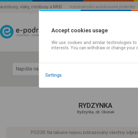
autobusy, vlaky, minibusy a MHD
mezinárodní autobusové jízdenky
Accept cookies usage
We use cookies and similar technologies to 
Jízdni řády a jízdenky
interests. You can withdraw or change your 
Zobra
Settings
RYDZYNKA
Rydzynka, ob. Okonek
POZOR: Na tabulce nejsou zobrazovány všechny odjezdy d