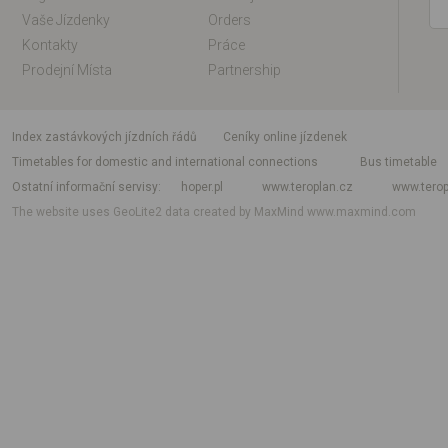
Vaše Jízdenky
Orders
Kontakty
Práce
Prodejní Místa
Partnership
index zastávkových jízdních řádů
Ceníky online jízdenek
Timetables for domestic and international connections
Bus timetable
Ostatní informační servisy
hoper.pl
www.teroplan.cz
www.terop
The website uses GeoLite2 data created by MaxMind
www.maxmind.com