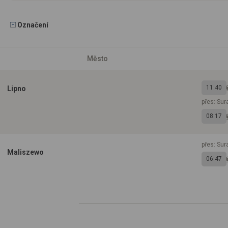
Označení
Město
11:40
Lipno
přes: Su
08:17
přes: Su
Maliszewo
06:47