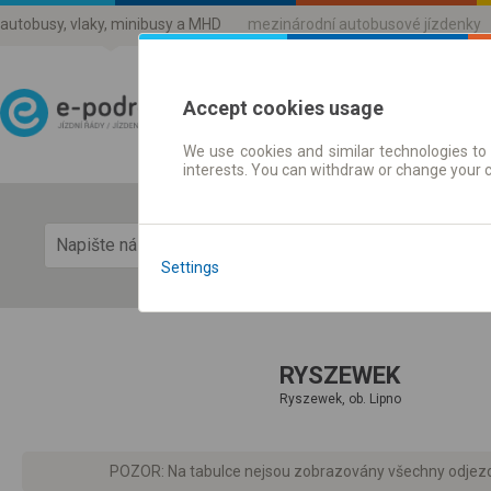
autobusy, vlaky, minibusy a MHD
mezinárodní autobusové jízdenky
Accept cookies usage
We use cookies and similar technologies to 
Jízdni řády a jízdenky
interests. You can withdraw or change your 
Zobra
Settings
RYSZEWEK
Ryszewek, ob. Lipno
POZOR: Na tabulce nejsou zobrazovány všechny odjezdy d