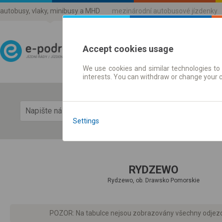
autobusy, vlaky, minibusy a MHD
mezinárodní autobusové jízdenky
Accept cookies usage
We use cookies and similar technologies to 
Jízdni řády a jízdenky
interests. You can withdraw or change your 
Zobra
Settings
RYDZEWO
Rydzewo, ob. Drawsko Pomorskie
POZOR: Na tabulce nejsou zobrazovány všechny odjezdy d