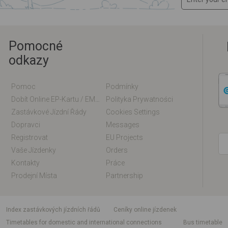
Pomocné
odkazy
Pomoc
Podmínky
Dobít Online EP-Kartu / EM-Kartu
Polityka Prywatności
Zastávkové Jízdní Řády
Cookies Settings
Dopravci
Messages
Registrovat
EU Projects
Vaše Jízdenky
Orders
Kontakty
Práce
Prodejní Místa
Partnership
index zastávkových jízdních řádů
Ceníky online jízdenek
Timetables for domestic and international connections
Bus timetable