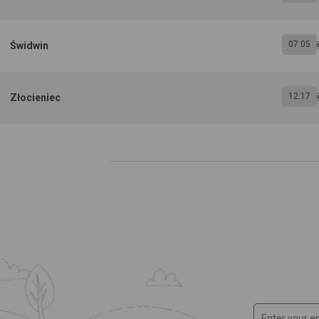
07:05
Świdwin
12:17
Złocieniec