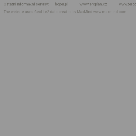
Ostatní informační servisy
hoper.pl
www.teroplan.cz
www.terop
The website uses GeoLite2 data created by MaxMind
www.maxmind.com