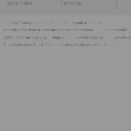
Prodejní Místa
Partnership
index zastávkových jízdních řádů
Ceníky online jízdenek
Timetables for domestic and international connections
Bus timetable
Ostatní informační servisy
hoper.pl
www.teroplan.cz
www.terop
The website uses GeoLite2 data created by MaxMind
www.maxmind.com