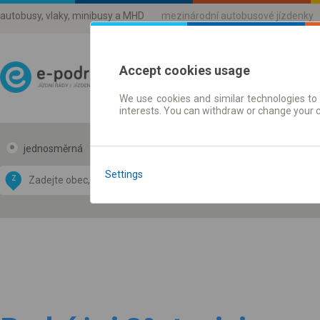
autobusy, vlaky, minibusy a MHD
mezinárodní autobusové jízdenky
Accept cookies usage
We use cookies and similar technologies to 
Jízdni řády a jízdenky
interests. You can withdraw or change your 
jednosměrná
zpáteční
Data CC-BY-SA
Settings
by
Z
DO
OpenStreetMap
GeoLite data by
 mapu
MaxMind