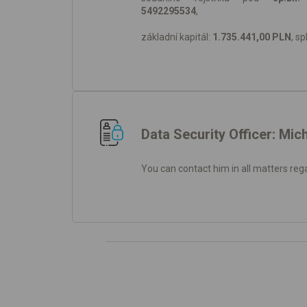
5492295534
,
základní kapitál:
1.735.441,00 PLN
, sp
Data Security Officer: Mic
You can contact him in all matters re