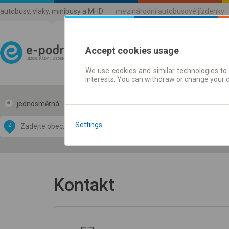
autobusy, vlaky, minibusy a MHD
mezinárodní autobusové jízdenky
Accept cookies usage
We use cookies and similar technologies to 
Jízdni řády a jízdenky
interests. You can withdraw or change your 
jednosměrná
zpáteční
Data CC-BY-SA
by
Settings
Z
DO
OpenStreetMap
GeoLite data by
 mapu
MaxMind
Kontakt