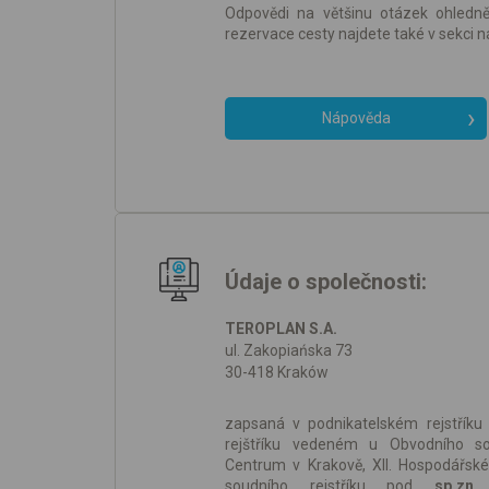
Odpovědi na většinu otázek ohledn
rezervace cesty najdete také v sekci 
Nápověda
Údaje o společnosti:
TEROPLAN S.A.
ul. Zakopiańska 73
30-418 Kraków
zapsaná v podnikatelském rejstříku
rejštříku vedeném u Obvodního s
Centrum v Krakově, XII. Hospodářské
soudního rejstříku pod
sp.zn.