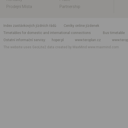
Prodejní Místa
Partnership
index zastávkových jízdních řádů
Ceníky online jízdenek
Timetables for domestic and international connections
Bus timetable
Ostatní informační servisy
hoper.pl
www.teroplan.cz
www.terop
The website uses GeoLite2 data created by MaxMind
www.maxmind.com