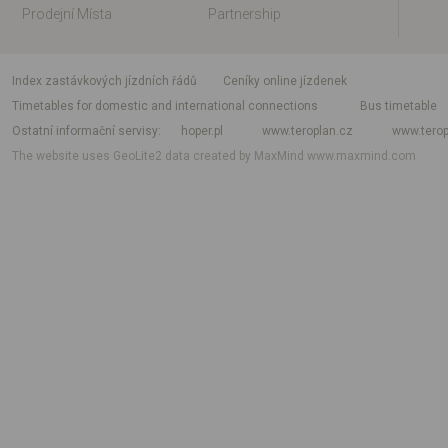
Prodejní Místa
Partnership
index zastávkových jízdních řádů
Ceníky online jízdenek
Timetables for domestic and international connections
Bus timetable
Ostatní informační servisy
hoper.pl
www.teroplan.cz
www.terop
The website uses GeoLite2 data created by MaxMind
www.maxmind.com