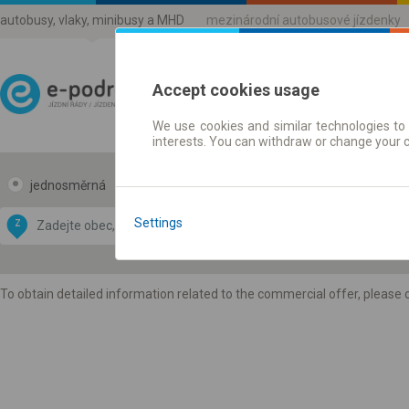
autobusy, vlaky, minibusy a MHD
mezinárodní autobusové jízdenky
Accept cookies usage
We use cookies and similar technologies to 
Jízdni řády a jízdenky
interests. You can withdraw or change your 
jednosměrná
zpáteční
Data CC-BY-SA
by
Settings
Z
DO
OpenStreetMap
GeoLite data by
 mapu
MaxMind
To obtain detailed information related to the commercial offer, please