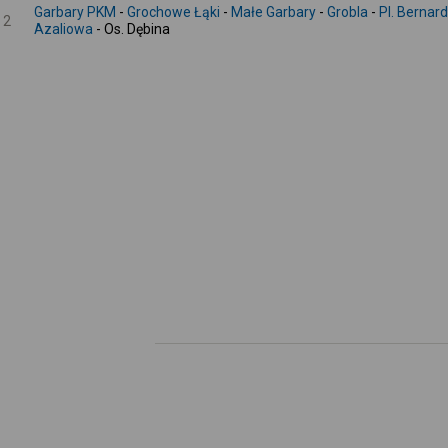
Garbary PKM
-
Grochowe Łąki
-
Małe Garbary
-
Grobla
-
Pl. Bernar
2
Azaliowa
- Os. Dębina