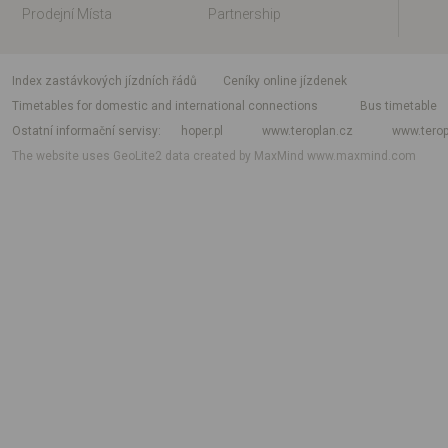
Prodejní Místa
Partnership
index zastávkových jízdních řádů
Ceníky online jízdenek
Timetables for domestic and international connections
Bus timetable
Ostatní informační servisy
hoper.pl
www.teroplan.cz
www.terop
The website uses GeoLite2 data created by MaxMind
www.maxmind.com