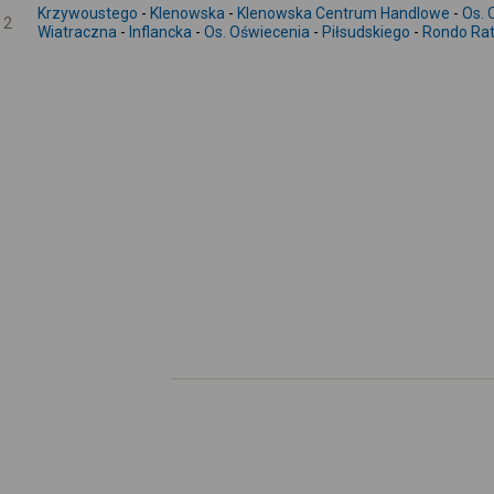
Krzywoustego
-
Klenowska
-
Klenowska Centrum Handlowe
-
Os. 
2
Wiatraczna
-
Inflancka
-
Os. Oświecenia
-
Piłsudskiego
-
Rondo Rat