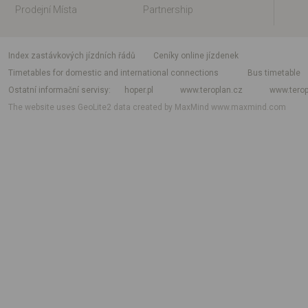
Prodejní Místa
Partnership
index zastávkových jízdních řádů
Ceníky online jízdenek
Timetables for domestic and international connections
Bus timetable
Ostatní informační servisy
hoper.pl
www.teroplan.cz
www.terop
The website uses GeoLite2 data created by MaxMind
www.maxmind.com