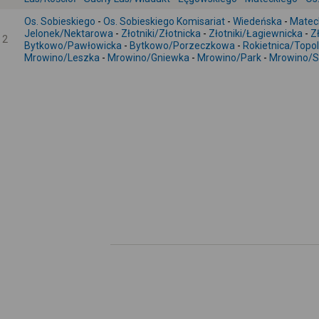
Os. Sobieskiego
-
Os. Sobieskiego Komisariat
-
Wiedeńska
-
Matec
Jelonek/Nektarowa
-
Złotniki/Złotnicka
-
Złotniki/Łagiewnicka
-
Z
2
Bytkowo/Pawłowicka
-
Bytkowo/Porzeczkowa
-
Rokietnica/Topo
Mrowino/Leszka
-
Mrowino/Gniewka
-
Mrowino/Park
-
Mrowino/S