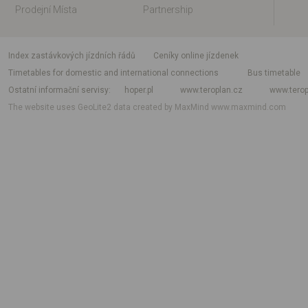
Prodejní Místa
Partnership
index zastávkových jízdních řádů
Ceníky online jízdenek
Timetables for domestic and international connections
Bus timetable
Ostatní informační servisy
hoper.pl
www.teroplan.cz
www.terop
The website uses GeoLite2 data created by MaxMind
www.maxmind.com