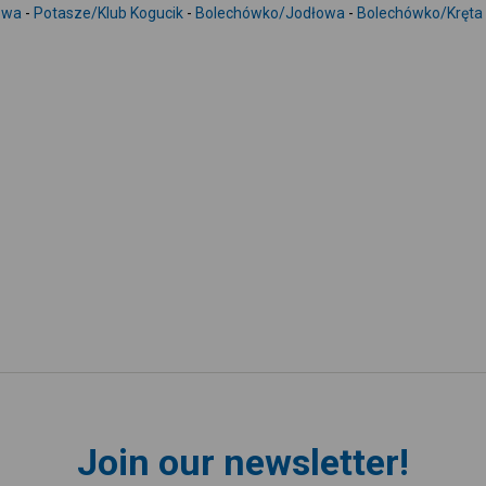
owa
-
Potasze/Klub Kogucik
-
Bolechówko/Jodłowa
-
Bolechówko/Kręta
Join our newsletter!