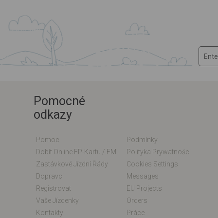
Pomocné
odkazy
Pomoc
Podmínky
Dobít Online EP-Kartu / EM-Kartu
Polityka Prywatności
Zastávkové Jízdní Řády
Cookies Settings
Dopravci
Messages
Registrovat
EU Projects
Vaše Jízdenky
Orders
Kontakty
Práce