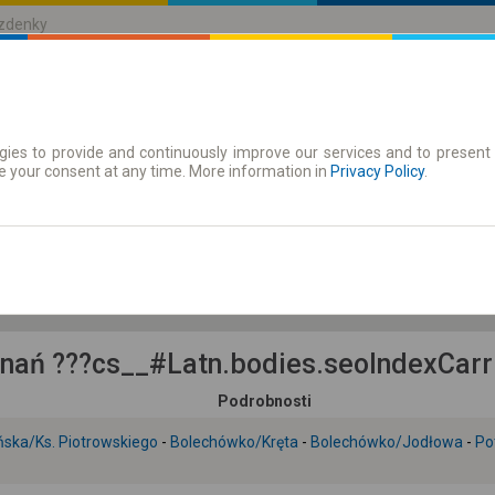
ízdenky
ies to provide and continuously improve our services and to present 
jízdenky
Časové jízdenky
e your consent at any time. More information in
Privacy Policy
.
9.08 Ne
-- : --
nań ???cs__#Latn.bodies.seoIndexCarri
Podrobnosti
ska/Ks. Piotrowskiego
-
Bolechówko/Kręta
-
Bolechówko/Jodłowa
-
Po