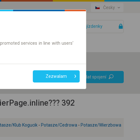
Česky
Vaše jízdenky
Pomoc
promoted services in line with users'
Bez přestupů
Zezwalam
Vyhledat spojení
Pouze jízdenky online
erPage.inline??? 392
tasze/Klub Kogucik
-
Potasze/Cedrowa
-
Potasze/Wierzbowa
+