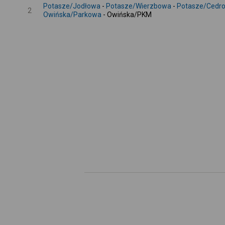
Potasze/Jodłowa
-
Potasze/Wierzbowa
-
Potasze/Cedr
2
Owińska/Parkowa
- Owińska/PKM