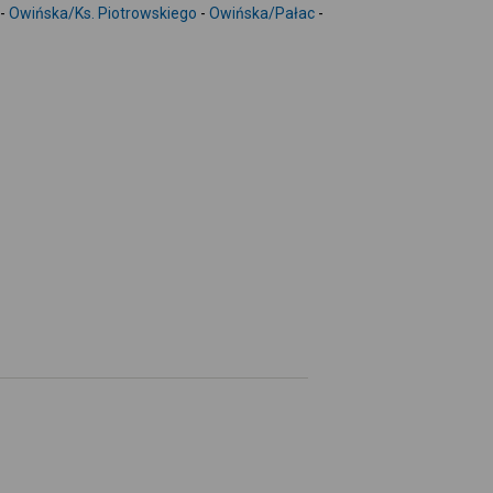
-
-
Owińska/Ks. Piotrowskiego
-
Owińska/Pałac
-