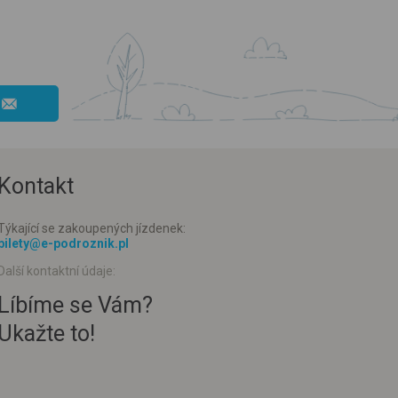
Kontakt
Týkající se zakoupených jízdenek:
bilety@e-podroznik.pl
Další kontaktní údaje:
Líbíme se Vám?
Ukažte to!