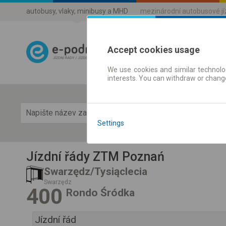
autobusy, vlaky, minibusy a MHD
mezinárodní autobusové j
Accept cookies usage
We use cookies and similar technolog
Jízdni řády a 
interests. You can withdraw or chang
Zobra
Settings
Jízdní řády ZTM Poznań
Swarzędz/Tysiąclecia
Swarzędz
400
Rondo Śródka
Jízdní řád