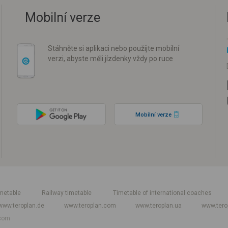
Mobilní verze
Stáhněte si aplikaci nebo použijte mobilní
verzi, abyste měli jízdenky vždy po ruce
Mobilní verze
metable
Railway timetable
Timetable of international coaches
www.teroplan.de
www.teroplan.com
www.teroplan.ua
www.tero
com