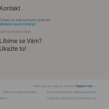
Kontakt
Týkající se zakoupených jízdenek:
bilety@e-podroznik.pl
Další kontaktní údaje:
Líbíme se Vám?
Ukažte to!
Všimli jste si chyby na stránce?
Napište nám.
Public transport timetable
Bus timetable from address-address
plan.rs
Copyright 2006-2026 by Teroplan S.A.