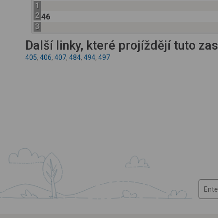
1
2
46
3
Další linky, které projíždějí tuto z
405
,
406
,
407
,
484
,
494
,
497