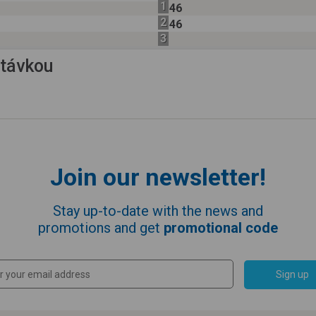
1
46
2
46
3
astávkou
Join our newsletter!
Stay up-to-date with the news and
promotions and get
promotional code
Sign up