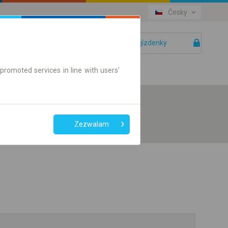
Česky
Vaše jízdenky
Pomoc
promoted services in line with users'
Zezwalam