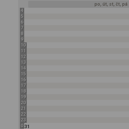
po, út, st, čt, pá
4
5
6
7
8
9
10
11
12
13
14
15
16
17
18
19
20
21
22
23
0
31