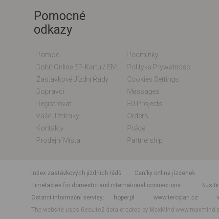
Pomocné
odkazy
Pomoc
Podmínky
Dobít Online EP-Kartu / EM-Kartu
Polityka Prywatności
Zastávkové Jízdní Řády
Cookies Settings
Dopravci
Messages
Registrovat
EU Projects
Vaše Jízdenky
Orders
Kontakty
Práce
Prodejní Místa
Partnership
index zastávkových jízdních řádů
Ceníky online jízdenek
Timetables for domestic and international connections
Bus ti
Ostatní informační servisy
hoper.pl
www.teroplan.cz
The website uses GeoLite2 data created by MaxMind
www.maxmind.