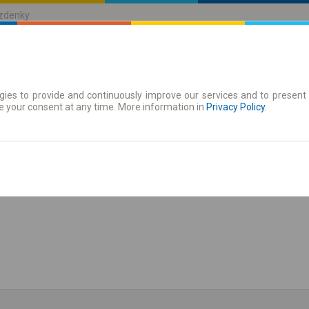
ízdenky
ies to provide and continuously improve our services and to present 
jízdenky
Časové jízdenky
e your consent at any time. More information in
Privacy Policy
.
zit jízdní řád