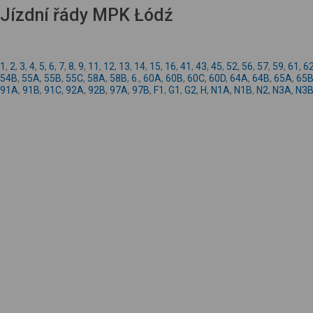
Jízdní řády MPK Łódź
1
,
2
,
3
,
4
,
5
,
6
,
7
,
8
,
9
,
11
,
12
,
13
,
14
,
15
,
16
,
41
,
43
,
45
,
52
,
56
,
57
,
59
,
61
,
6
54B
,
55A
,
55B
,
55C
,
58A
,
58B
,
6.
,
60A
,
60B
,
60C
,
60D
,
64A
,
64B
,
65A
,
65
91A
,
91B
,
91C
,
92A
,
92B
,
97A
,
97B
,
F1
,
G1
,
G2
,
H
,
N1A
,
N1B
,
N2
,
N3A
,
N3