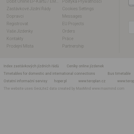
Dobít Online EP-Kartu / EM-Kartu
Polityka Prywatności
Zastávkové Jízdní Řády
Cookies Settings
Dopravci
Messages
Registrovat
EU Projects
Vaše Jízdenky
Orders
Kontakty
Práce
Prodejní Místa
Partnership
index zastávkových jízdních řádů
Ceníky online jízdenek
Timetables for domestic and international connections
Bus timetable
Ostatní informační servisy
hoper.pl
www.teroplan.cz
www.terop
The website uses GeoLite2 data created by MaxMind
www.maxmind.com