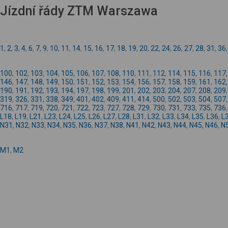
Jízdní řády ZTM Warszawa
1
,
2
,
3
,
4
,
6
,
7
,
9
,
10
,
11
,
14
,
15
,
16
,
17
,
18
,
19
,
20
,
22
,
24
,
26
,
27
,
28
,
31
,
36
100
,
102
,
103
,
104
,
105
,
106
,
107
,
108
,
110
,
111
,
112
,
114
,
115
,
116
,
117
146
,
147
,
148
,
149
,
150
,
151
,
152
,
153
,
154
,
156
,
157
,
158
,
159
,
161
,
162
190
,
191
,
192
,
193
,
194
,
197
,
198
,
199
,
201
,
202
,
203
,
204
,
207
,
208
,
209
319
,
326
,
331
,
338
,
349
,
401
,
402
,
409
,
411
,
414
,
500
,
502
,
503
,
504
,
507
716
,
717
,
719
,
720
,
721
,
722
,
723
,
727
,
728
,
729
,
730
,
731
,
733
,
735
,
736
L18
,
L19
,
L21
,
L23
,
L24
,
L25
,
L26
,
L27
,
L28
,
L31
,
L32
,
L33
,
L34
,
L35
,
L36
,
L
N31
,
N32
,
N33
,
N34
,
N35
,
N36
,
N37
,
N38
,
N41
,
N42
,
N43
,
N44
,
N45
,
N46
,
N
M1
,
M2