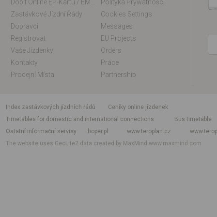
Dobít Online EP-Kartu / EM-Kartu
Polityka Prywatności
Zastávkové Jízdní Řády
Cookies Settings
Dopravci
Messages
Registrovat
EU Projects
Vaše Jízdenky
Orders
Kontakty
Práce
Prodejní Místa
Partnership
index zastávkových jízdních řádů
Ceníky online jízdenek
Timetables for domestic and international connections
Bus timetable
Ostatní informační servisy
hoper.pl
www.teroplan.cz
www.terop
The website uses GeoLite2 data created by MaxMind
www.maxmind.com