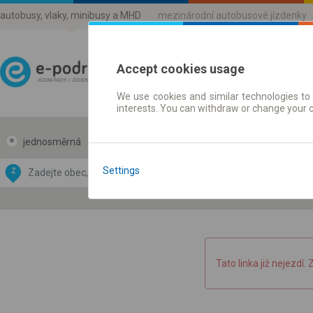
autobusy, vlaky, minibusy a MHD
mezinárodní autobusové jízdenky
Accept cookies usage
We use cookies and similar technologies to 
Jízdni řády a jízdenky
interests. You can withdraw or change your 
jednosměrná
zpáteční
Data CC-BY-SA
by
Settings
Z
DO
OpenStreetMap
GeoLite data by
 mapu
MaxMind
Tato linka již nejezdí. 