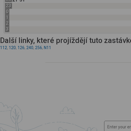
23
0
1
2
3
Další linky, které projíždějí tuto zastáv
112
,
120
,
126
,
240
,
256
,
N11