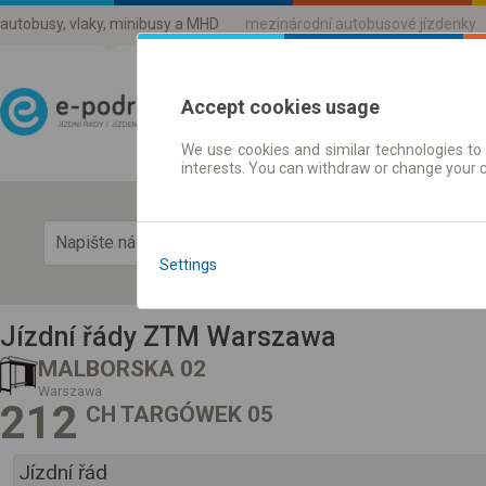
autobusy, vlaky, minibusy a MHD
mezinárodní autobusové jízdenky
Accept cookies usage
We use cookies and similar technologies to 
Jízdni řády a jízdenky
interests. You can withdraw or change your 
Zobra
Settings
Jízdní řády ZTM Warszawa
MALBORSKA 02
Warszawa
212
CH TARGÓWEK 05
Jízdní řád