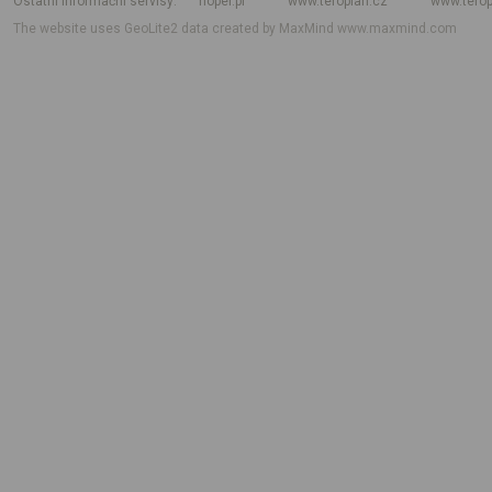
Ostatní informační servisy
hoper.pl
www.teroplan.cz
www.terop
The website uses GeoLite2 data created by MaxMind
www.maxmind.com