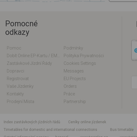
Pomocné
odkazy
Pomoc
Podmínky
Dobít Online EP-Kartu / EM-Kartu
Polityka Prywatności
Zastávkové Jízdní Řády
Cookies Settings
Dopravci
Messages
Registrovat
EU Projects
Vaše Jízdenky
Orders
Kontakty
Práce
Prodejní Místa
Partnership
index zastávkových jízdních řádů
Ceníky online jízdenek
Timetables for domestic and international connections
Bus timetable