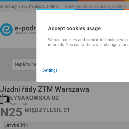
autobusy, vlaky, minibusy a MHD
mezinárodní autobusové jízdenky
Accept cookies usage
We use cookies and similar technologies to 
Jízdni řády a jízdenky
interests. You can withdraw or change your 
Zobra
Settings
Jízdní řády ZTM Warszawa
ŁYSAKOWSKA 02
Warszawa
N25
MIĘDZYLESIE 01
Jízdní řád