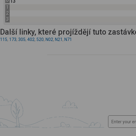
0
13
1
2
3
Další linky, které projíždějí tuto zastáv
115
,
173
,
305
,
402
,
520
,
N02
,
N21
,
N71