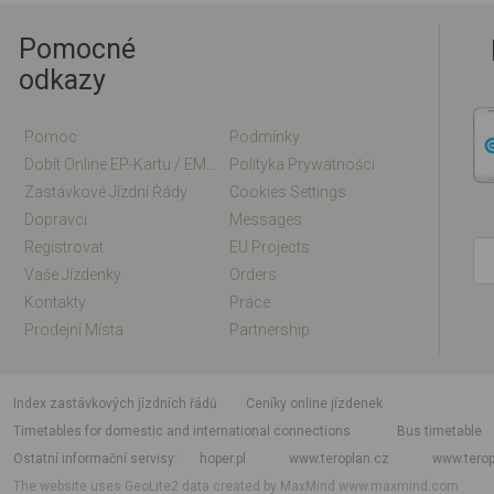
Pomocné
odkazy
Pomoc
Podmínky
Dobít Online EP-Kartu / EM-Kartu
Polityka Prywatności
Zastávkové Jízdní Řády
Cookies Settings
Dopravci
Messages
Registrovat
EU Projects
Vaše Jízdenky
Orders
Kontakty
Práce
Prodejní Místa
Partnership
index zastávkových jízdních řádů
Ceníky online jízdenek
Timetables for domestic and international connections
Bus timetable
Ostatní informační servisy
hoper.pl
www.teroplan.cz
www.terop
The website uses GeoLite2 data created by MaxMind
www.maxmind.com