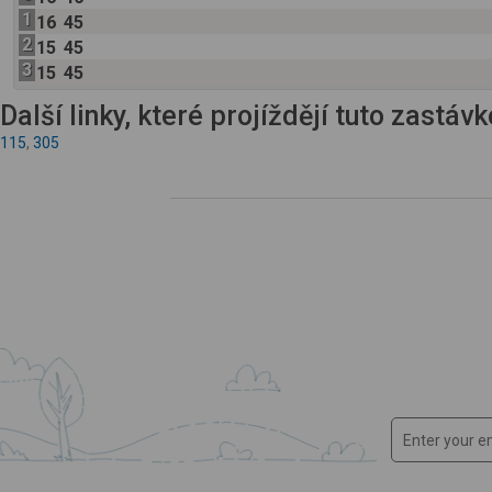
1
16
45
2
15
45
3
15
45
Další linky, které projíždějí tuto zastáv
115
,
305