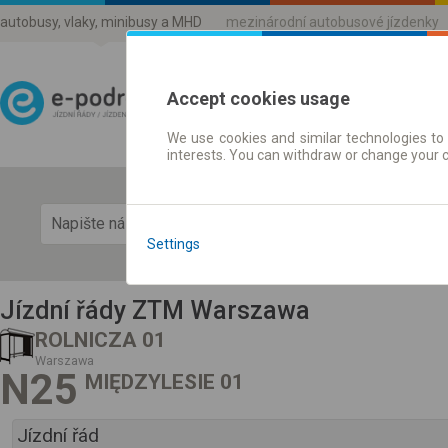
autobusy, vlaky, minibusy a MHD
mezinárodní autobusové jízdenky
Accept cookies usage
We use cookies and similar technologies to 
Jízdni řády a jízdenky
interests. You can withdraw or change your 
Zobra
Settings
Jízdní řády ZTM Warszawa
ROLNICZA 01
Warszawa
N25
MIĘDZYLESIE 01
Jízdní řád