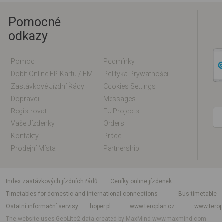
Pomocné
odkazy
Pomoc
Podmínky
Dobít Online EP-Kartu / EM-Kartu
Polityka Prywatności
Zastávkové Jízdní Řády
Cookies Settings
Dopravci
Messages
Registrovat
EU Projects
Vaše Jízdenky
Orders
Kontakty
Práce
Prodejní Místa
Partnership
index zastávkových jízdních řádů
Ceníky online jízdenek
Timetables for domestic and international connections
Bus timetable
Ostatní informační servisy
hoper.pl
www.teroplan.cz
www.terop
The website uses GeoLite2 data created by MaxMind
www.maxmind.com