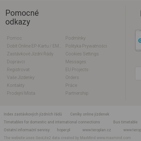
Pomocné
odkazy
Pomoc
Podmínky
Dobít Online EP-Kartu / EM-Kartu
Polityka Prywatności
Zastávkové Jízdní Řády
Cookies Settings
Dopravci
Messages
Registrovat
EU Projects
Vaše Jízdenky
Orders
Kontakty
Práce
Prodejní Místa
Partnership
index zastávkových jízdních řádů
Ceníky online jízdenek
Timetables for domestic and international connections
Bus timetable
Ostatní informační servisy
hoper.pl
www.teroplan.cz
www.terop
The website uses GeoLite2 data created by MaxMind
www.maxmind.com