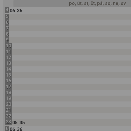
po, út, st, čt, pá, so, ne, sv
4
06
36
5
6
7
8
9
10
11
12
13
14
15
16
17
18
19
20
21
22
23
05
35
0
06
36