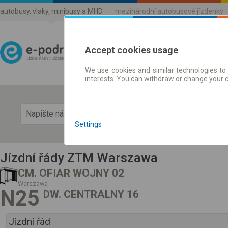
autobusy, vlaky, minibusy a MHD
mezinárodní autobusové jízdenky
Accept cookies usage
We use cookies and similar technologies to 
Jízdni řády a jízdenky
interests. You can withdraw or change your 
Zobra
Settings
Jízdní řády ZTM Warszawa
CM. OFIAR WOJNY 02
Warszawa
N25
DW. CENTRALNY 16
Jízdní řád