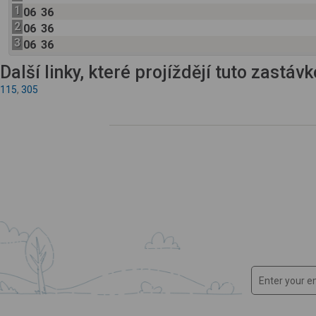
1
06
36
2
06
36
3
06
36
Další linky, které projíždějí tuto zastáv
115
,
305