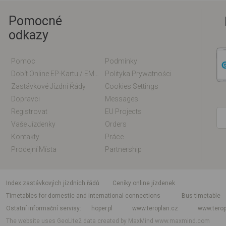
Pomocné
odkazy
Pomoc
Podmínky
Dobít Online EP-Kartu / EM-Kartu
Polityka Prywatności
Zastávkové Jízdní Řády
Cookies Settings
Dopravci
Messages
Registrovat
EU Projects
Vaše Jízdenky
Orders
Kontakty
Práce
Prodejní Místa
Partnership
index zastávkových jízdních řádů
Ceníky online jízdenek
Timetables for domestic and international connections
Bus timetable
Ostatní informační servisy
hoper.pl
www.teroplan.cz
www.terop
The website uses GeoLite2 data created by MaxMind
www.maxmind.com