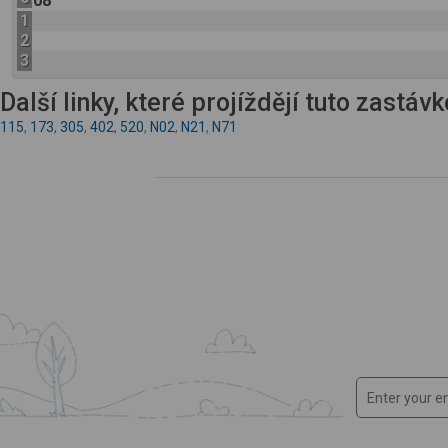
08
1
2
3
Další linky, které projíždějí tuto zastáv
115
,
173
,
305
,
402
,
520
,
N02
,
N21
,
N71