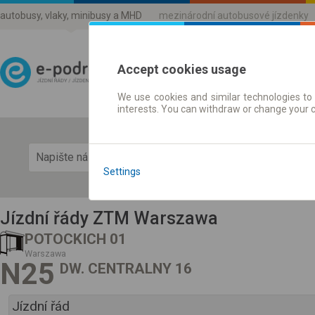
autobusy, vlaky, minibusy a MHD
mezinárodní autobusové jízdenky
Accept cookies usage
We use cookies and similar technologies to 
Jízdni řády a jízdenky
interests. You can withdraw or change your 
Zobra
Settings
Jízdní řády ZTM Warszawa
POTOCKICH 01
Warszawa
N25
DW. CENTRALNY 16
Jízdní řád