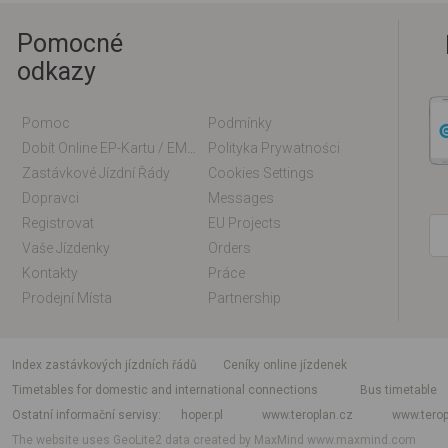
Pomocné
odkazy
Pomoc
Podmínky
Dobít Online EP-Kartu / EM-Kartu
Polityka Prywatności
Zastávkové Jízdní Řády
Cookies Settings
Dopravci
Messages
Registrovat
EU Projects
Vaše Jízdenky
Orders
Kontakty
Práce
Prodejní Místa
Partnership
index zastávkových jízdních řádů
Ceníky online jízdenek
Timetables for domestic and international connections
Bus timetable
Ostatní informační servisy
hoper.pl
www.teroplan.cz
www.terop
The website uses GeoLite2 data created by MaxMind
www.maxmind.com