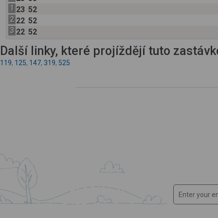
1
23
52
2
22
52
3
22
52
Další linky, které projíždějí tuto zastáv
119
,
125
,
147
,
319
,
525