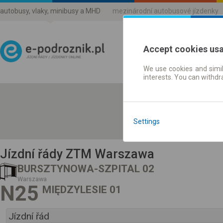
autobusy, vlaky, minibusy a MHD
mezinárodní autobusové jízdenky
Accept cookies us
We use cookies and simil
Jízdni řády a jízdenky
interests. You can withd
Settings
Jízdní řády ZTM Warszawa
BURSZTYNOWA-SZPITAL 02
Warszawa
N25
MIĘDZYLESIE 01
Jízdní řád