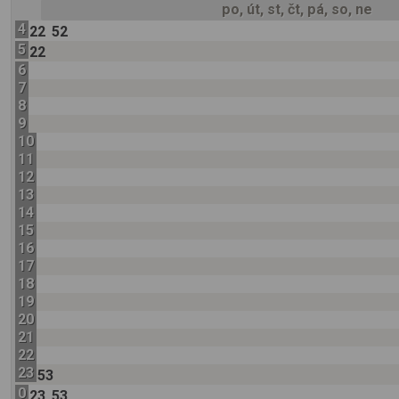
po, út, st, čt, pá, so, ne
4
22
52
5
22
6
7
8
9
10
11
12
13
14
15
16
17
18
19
20
21
22
23
53
0
23
53