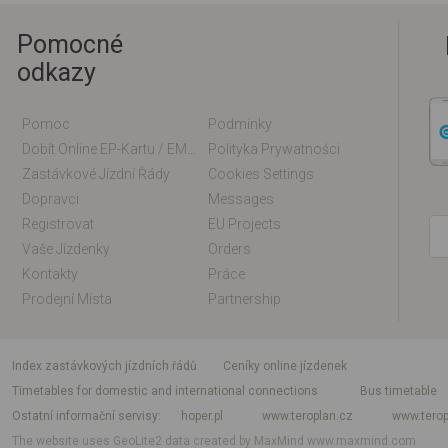
Pomocné
odkazy
Pomoc
Podmínky
Dobít Online EP-Kartu / EM-Kartu
Polityka Prywatności
Zastávkové Jízdní Řády
Cookies Settings
Dopravci
Messages
Registrovat
EU Projects
Vaše Jízdenky
Orders
Kontakty
Práce
Prodejní Místa
Partnership
index zastávkových jízdních řádů
Ceníky online jízdenek
Timetables for domestic and international connections
Bus timetable
Ostatní informační servisy
hoper.pl
www.teroplan.cz
www.terop
The website uses GeoLite2 data created by MaxMind
www.maxmind.com