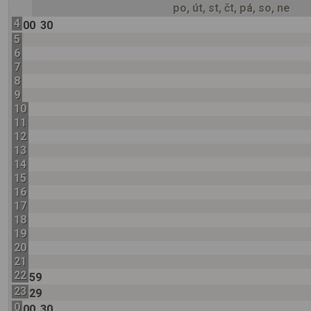
po, út, st, čt, pá, so, ne
4
00
30
5
6
7
8
9
10
11
12
13
14
15
16
17
18
19
20
21
22
59
23
29
0
00
30