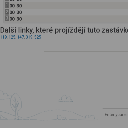
1
00
30
2
00
30
3
00
30
Další linky, které projíždějí tuto zastáv
119
,
125
,
147
,
319
,
525