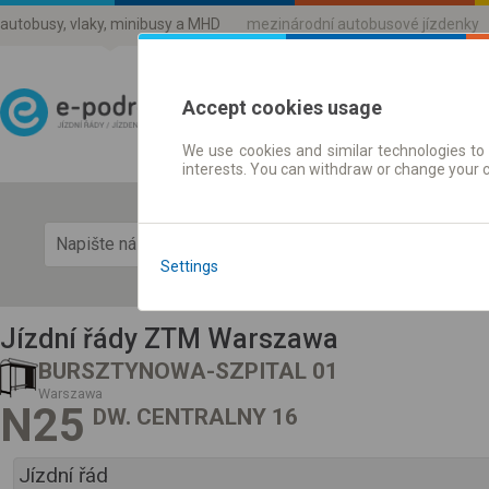
autobusy, vlaky, minibusy a MHD
mezinárodní autobusové jízdenky
Accept cookies usage
We use cookies and similar technologies to 
Jízdni řády a jízdenky
interests. You can withdraw or change your 
Zobra
Settings
Jízdní řády ZTM Warszawa
BURSZTYNOWA-SZPITAL 01
Warszawa
N25
DW. CENTRALNY 16
Jízdní řád