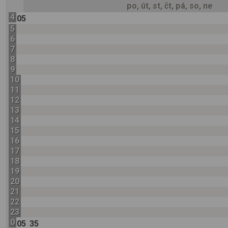
po, út, st, čt, pá, so, ne
4
05
5
6
7
8
9
10
11
12
13
14
15
16
17
18
19
20
21
22
23
0
05
35