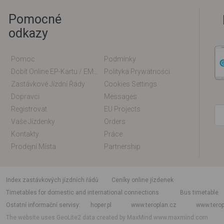
Pomocné
odkazy
Pomoc
Podmínky
Dobít Online EP-Kartu / EM-Kartu
Polityka Prywatności
Zastávkové Jízdní Řády
Cookies Settings
Dopravci
Messages
Registrovat
EU Projects
Vaše Jízdenky
Orders
Kontakty
Práce
Prodejní Místa
Partnership
index zastávkových jízdních řádů
Ceníky online jízdenek
Timetables for domestic and international connections
Bus timetable
Ostatní informační servisy
hoper.pl
www.teroplan.cz
www.terop
The website uses GeoLite2 data created by MaxMind
www.maxmind.com