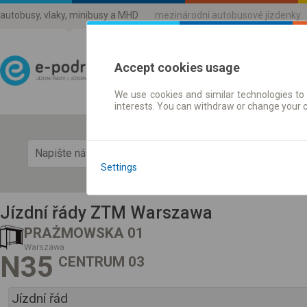
autobusy, vlaky, minibusy a MHD
mezinárodní autobusové jízdenky
Accept cookies usage
We use cookies and similar technologies to 
Jízdni řády a jízdenky
interests. You can withdraw or change your 
Zobra
Settings
Jízdní řády ZTM Warszawa
PRAŻMOWSKA 01
Warszawa
N35
CENTRUM 03
Jízdní řád