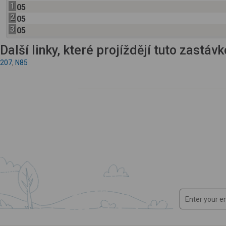
1
05
2
05
3
05
Další linky, které projíždějí tuto zastáv
207
,
N85