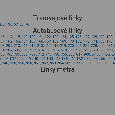
Tramvajové linky
8
,
31
,
36
,
67
,
73
,
76
,
T
Autobusové linky
116
,
117
,
118
,
119
,
120
,
121
,
122
,
123
,
124
,
125
,
126
,
127
,
128
,
129
,
130
,
161
,
162
,
163
,
164
,
165
,
166
,
167
,
168
,
169
,
170
,
172
,
173
,
174
,
175
,
176
,
208
,
209
,
210
,
211
,
212
,
213
,
217
,
218
,
219
,
220
,
221
,
226
,
228
,
229
,
234
,
504
,
507
,
509
,
511
,
512
,
514
,
516
,
517
,
518
,
519
,
520
,
521
,
523
,
525
,
527
,
735
,
736
,
737
,
738
,
739
,
742
,
743
,
750
,
755
,
800
,
817
,
900
,
E-1
,
L-1
,
L-2
,
L
5
,
L36
,
L37
,
L38
,
L39
,
L40
,
L41
,
L44
,
L45
,
L46
,
L49
,
L52
,
L53
,
L54
,
L55
,
L89
,
5
,
N46
,
N50
,
N56
,
N58
,
N61
,
N62
,
N63
,
N64
,
N71
,
N72
,
N81
,
N83
,
N85
,
N86
,
Linky metra