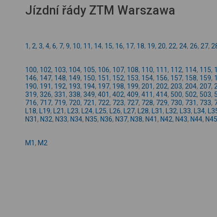
Jízdní řády ZTM Warszawa
1
,
2
,
3
,
4
,
6
,
7
,
9
,
10
,
11
,
14
,
15
,
16
,
17
,
18
,
19
,
20
,
22
,
24
,
26
,
27
,
2
100
,
102
,
103
,
104
,
105
,
106
,
107
,
108
,
110
,
111
,
112
,
114
,
115
,
146
,
147
,
148
,
149
,
150
,
151
,
152
,
153
,
154
,
156
,
157
,
158
,
159
,
190
,
191
,
192
,
193
,
194
,
197
,
198
,
199
,
201
,
202
,
203
,
204
,
207
,
319
,
326
,
331
,
338
,
349
,
401
,
402
,
409
,
411
,
414
,
500
,
502
,
503
,
716
,
717
,
719
,
720
,
721
,
722
,
723
,
727
,
728
,
729
,
730
,
731
,
733
,
L18
,
L19
,
L21
,
L23
,
L24
,
L25
,
L26
,
L27
,
L28
,
L31
,
L32
,
L33
,
L34
,
L3
N31
,
N32
,
N33
,
N34
,
N35
,
N36
,
N37
,
N38
,
N41
,
N42
,
N43
,
N44
,
N4
M1
,
M2