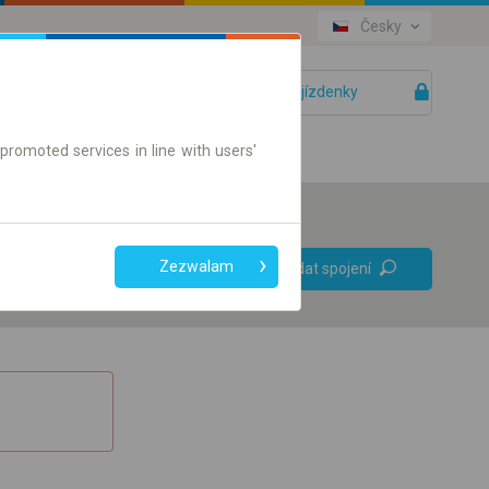
Česky
Vaše jízdenky
Pomoc
promoted services in line with users'
Bez přestupů
Zezwalam
Vyhledat spojení
Pouze jízdenky online
+