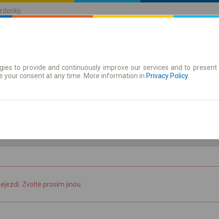
ízdenky
ies to provide and continuously improve our services and to present 
jízdenky
Časové jízdenky
e your consent at any time. More information in
Privacy Policy
.
8.08 So
-- : --
nejezdí. Zvolte prosím jinou.