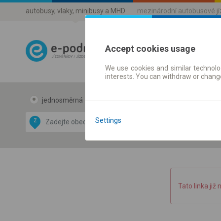
autobusy, vlaky, minibusy a MHD
mezinárodní autobusové j
Accept cookies usage
We use cookies and similar technolog
Jízdni řády a 
interests. You can withdraw or chang
jednosměrná
zpáteční
Data CC-BY-SA
by
Settings
Z
DO
OpenStreetMap
GeoLite data by
 mapu
MaxMind
Tato linka již 