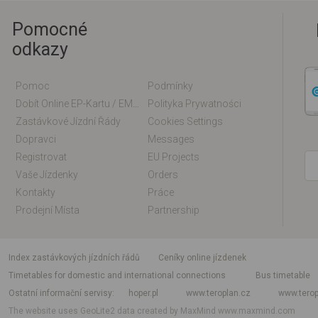
Pomocné
odkazy
Pomoc
Podmínky
Dobít Online EP-Kartu / EM-Kartu
Polityka Prywatności
Zastávkové Jízdní Řády
Cookies Settings
Dopravci
Messages
Registrovat
EU Projects
Vaše Jízdenky
Orders
Kontakty
Práce
Prodejní Místa
Partnership
index zastávkových jízdních řádů
Ceníky online jízdenek
Timetables for domestic and international connections
Bus timetable
Ostatní informační servisy
hoper.pl
www.teroplan.cz
www.terop
The website uses GeoLite2 data created by MaxMind
www.maxmind.com