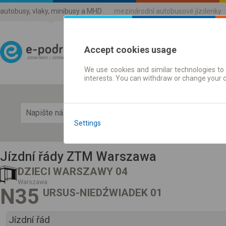
autobusy, vlaky, minibusy a MHD
mezinárodní autobusové jízdenky
Accept cookies usage
We use cookies and similar technologies to 
Jízdni řády a jízdenky
interests. You can withdraw or change your 
Zobra
Settings
Jízdní řády ZTM Warszawa
DZIECI WARSZAWY 04
Warszawa
N35
URSUS-NIEDŹWIADEK 01
Jízdní řád