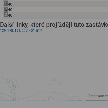
1
40
2
40
3
40
Další linky, které projíždějí tuto zastáv
129
,
178
,
191
,
207
,
401
,
517