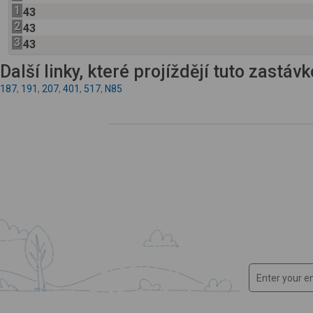
1
43
2
43
3
43
Další linky, které projíždějí tuto zastáv
187
,
191
,
207
,
401
,
517
,
N85