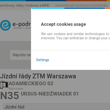
autobusy, vlaky, minibusy a MHD
mezinárodní autobusové jízdenky
Accept cookies usage
We use cookies and similar technologies to 
Jízdni řády a jízdenky
interests. You can withdraw or change your 
Zobra
Settings
Jízdní řády ZTM Warszawa
ADAMIECKIEGO 02
Warszawa
N35
URSUS-NIEDŹWIADEK 01
Jízdní řád