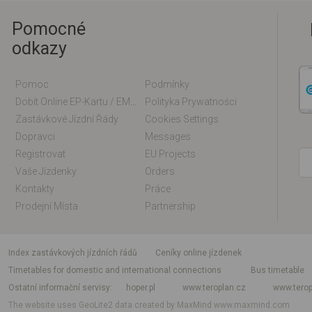
Pomocné
odkazy
Pomoc
Podmínky
Dobít Online EP-Kartu / EM-Kartu
Polityka Prywatności
Zastávkové Jízdní Řády
Cookies Settings
Dopravci
Messages
Registrovat
EU Projects
Vaše Jízdenky
Orders
Kontakty
Práce
Prodejní Místa
Partnership
index zastávkových jízdních řádů
Ceníky online jízdenek
Timetables for domestic and international connections
Bus timetable
Ostatní informační servisy
hoper.pl
www.teroplan.cz
www.terop
The website uses GeoLite2 data created by MaxMind
www.maxmind.com