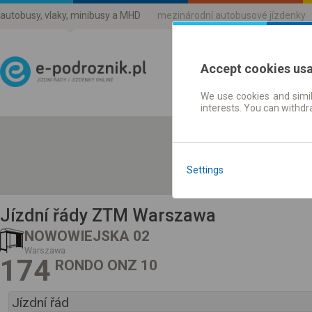
autobusy, vlaky, minibusy a MHD
mezinárodní autobusové jízdenky
Accept cookies us
We use cookies and simil
Jízdni řády a jízdenky
interests. You can withd
Settings
Jízdní řády ZTM Warszawa
NOWOWIEJSKA 02
Warszawa
174
RONDO ONZ 10
Jízdní řád