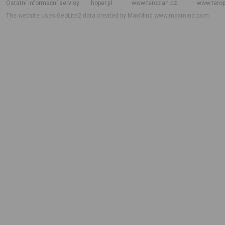
Ostatní informační servisy
hoper.pl
www.teroplan.cz
www.terop
The website uses GeoLite2 data created by MaxMind
www.maxmind.com