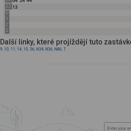
04
24
44
23
13
0
1
2
3
Další linky, které projíždějí tuto zastáv
9
,
10
,
11
,
14
,
15
,
36
,
N34
,
N36
,
N86
,
T