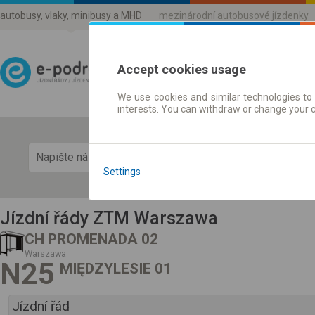
autobusy, vlaky, minibusy a MHD
mezinárodní autobusové jízdenky
Accept cookies usage
We use cookies and similar technologies to 
Jízdni řády a jízdenky
interests. You can withdraw or change your 
Zobra
Settings
Jízdní řády ZTM Warszawa
CH PROMENADA 02
Warszawa
N25
MIĘDZYLESIE 01
Jízdní řád