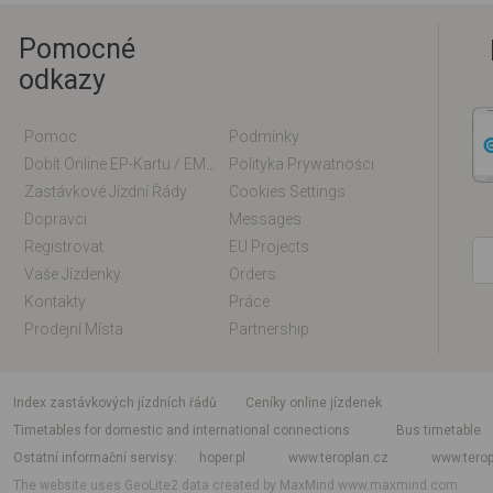
Pomocné
odkazy
Pomoc
Podmínky
Dobít Online EP-Kartu / EM-Kartu
Polityka Prywatności
Zastávkové Jízdní Řády
Cookies Settings
Dopravci
Messages
Registrovat
EU Projects
Vaše Jízdenky
Orders
Kontakty
Práce
Prodejní Místa
Partnership
index zastávkových jízdních řádů
Ceníky online jízdenek
Timetables for domestic and international connections
Bus timetable
Ostatní informační servisy
hoper.pl
www.teroplan.cz
www.terop
The website uses GeoLite2 data created by MaxMind
www.maxmind.com