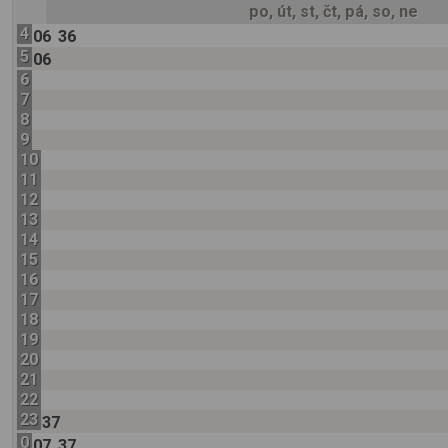
po, út, st, čt, pá, so, ne
4
06
36
5
06
6
7
8
9
10
11
12
13
14
15
16
17
18
19
20
21
22
23
37
0
07
37