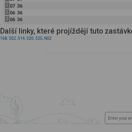
1
07
36
2
06
36
3
06
36
Další linky, které projíždějí tuto zastáv
168
,
502
,
514
,
520
,
525
,
N02