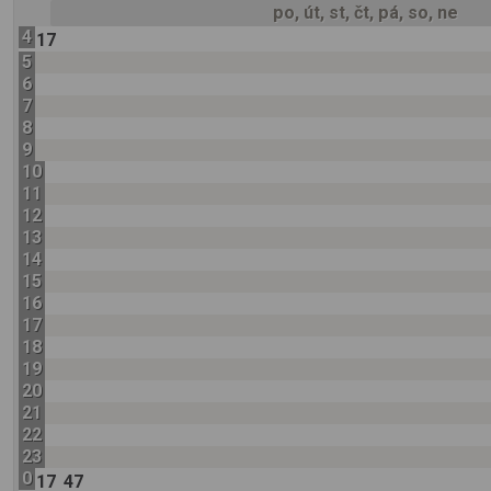
po, út, st, čt, pá, so, ne
4
17
5
6
7
8
9
10
11
12
13
14
15
16
17
18
19
20
21
22
23
0
17
47