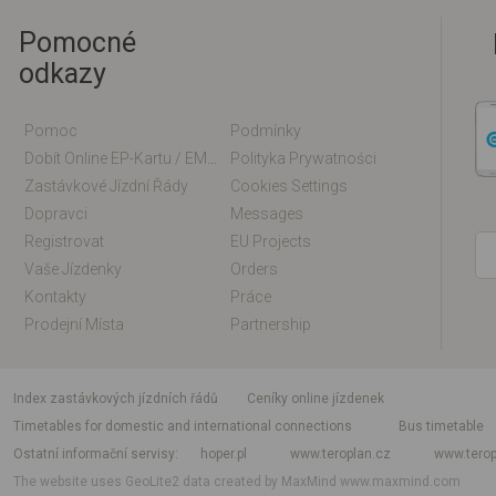
Pomocné
odkazy
Pomoc
Podmínky
Dobít Online EP-Kartu / EM-Kartu
Polityka Prywatności
Zastávkové Jízdní Řády
Cookies Settings
Dopravci
Messages
Registrovat
EU Projects
Vaše Jízdenky
Orders
Kontakty
Práce
Prodejní Místa
Partnership
index zastávkových jízdních řádů
Ceníky online jízdenek
Timetables for domestic and international connections
Bus timetable
Ostatní informační servisy
hoper.pl
www.teroplan.cz
www.terop
The website uses GeoLite2 data created by MaxMind
www.maxmind.com