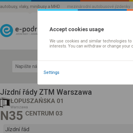
autobusy, vlaky, minibusy a MHD
mezinárodní autobusové jízdenky
Accept cookies usage
We use cookies and similar technologies to 
Jízdni řády a jízdenky
interests. You can withdraw or change your 
Zobra
Settings
Jízdní řády ZTM Warszawa
ŁOPUSZAŃSKA 01
Warszawa
N35
CENTRUM 03
Jízdní řád