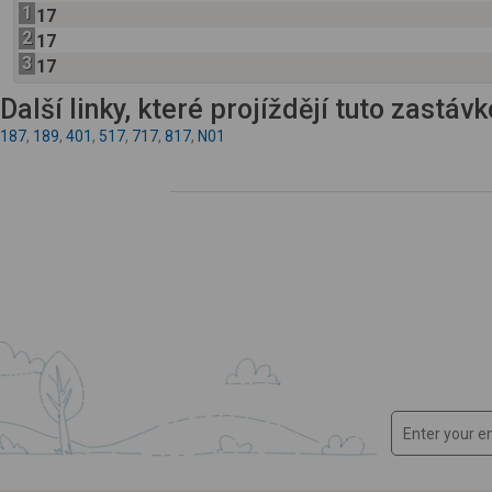
1
17
2
17
3
17
Další linky, které projíždějí tuto zastáv
187
,
189
,
401
,
517
,
717
,
817
,
N01