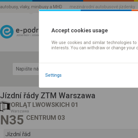
autobusy, vlaky, minibusy a MHD
mezinárodní autobusové jízdenky
Accept cookies usage
We use cookies and similar technologies to 
Jízdni řády a jízdenky
interests. You can withdraw or change your 
Zobra
Settings
Jízdní řády ZTM Warszawa
ORLĄT LWOWSKICH 01
Warszawa
N35
CENTRUM 03
Jízdní řád