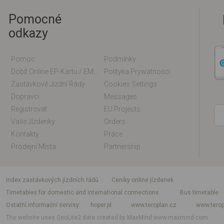
Pomocné
odkazy
Pomoc
Podmínky
Dobít Online EP-Kartu / EM-Kartu
Polityka Prywatności
Zastávkové Jízdní Řády
Cookies Settings
Dopravci
Messages
Registrovat
EU Projects
Vaše Jízdenky
Orders
Kontakty
Práce
Prodejní Místa
Partnership
index zastávkových jízdních řádů
Ceníky online jízdenek
Timetables for domestic and international connections
Bus timetable
Ostatní informační servisy
hoper.pl
www.teroplan.cz
www.terop
The website uses GeoLite2 data created by MaxMind
www.maxmind.com