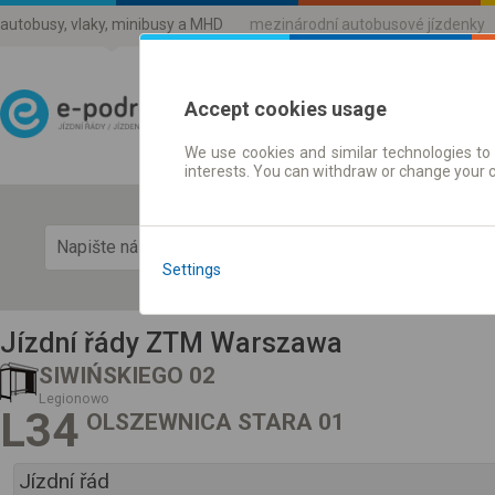
autobusy, vlaky, minibusy a MHD
mezinárodní autobusové jízdenky
Accept cookies usage
We use cookies and similar technologies to 
Jízdni řády a jízdenky
interests. You can withdraw or change your 
Zobra
Settings
Jízdní řády ZTM Warszawa
SIWIŃSKIEGO 02
Legionowo
L34
OLSZEWNICA STARA 01
Jízdní řád