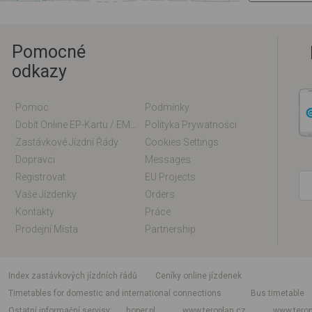
Pomocné
odkazy
Pomoc
Podmínky
Dobít Online EP-Kartu / EM-Kartu
Polityka Prywatności
Zastávkové Jízdní Řády
Cookies Settings
Dopravci
Messages
Registrovat
EU Projects
Vaše Jízdenky
Orders
Kontakty
Práce
Prodejní Místa
Partnership
index zastávkových jízdních řádů
Ceníky online jízdenek
Timetables for domestic and international connections
Bus timetable
Ostatní informační servisy
hoper.pl
www.teroplan.cz
www.terop