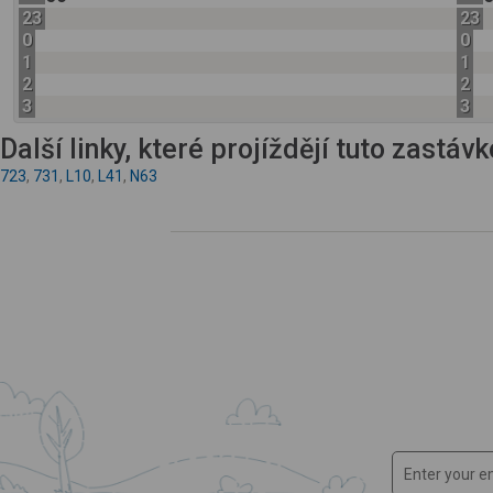
23
23
0
0
1
1
2
2
3
3
Další linky, které projíždějí tuto zastáv
723
,
731
,
L10
,
L41
,
N63