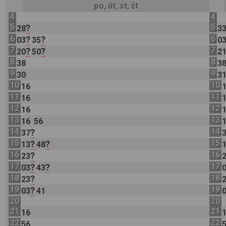
po, út, st, čt
4
4
5
5
?
28
3
6
6
?
?
03
35
0
7
7
?
?
20
50
2
8
8
38
3
9
9
30
3
10
10
16
11
11
16
12
12
16
13
13
16
56
14
14
?
37
15
15
?
?
13
48
16
16
?
23
17
17
?
?
03
43
18
18
?
23
19
19
?
03
41
20
20
21
21
16
22
22
56