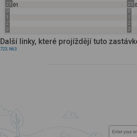
23
23
01
0
0
1
1
2
2
3
3
Další linky, které projíždějí tuto zastáv
723
,
N63