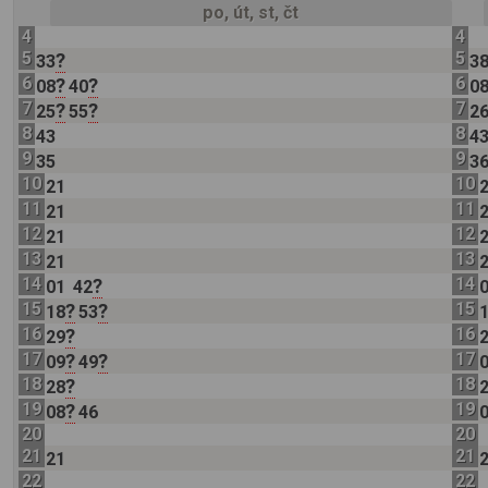
po, út, st, čt
4
4
5
5
?
33
3
6
6
?
?
08
40
0
7
7
?
?
25
55
2
8
8
43
4
9
9
35
3
10
10
21
11
11
21
12
12
21
13
13
21
14
14
?
01
42
15
15
?
?
18
53
16
16
?
29
17
17
?
?
09
49
18
18
?
28
19
19
?
08
46
20
20
21
21
21
22
22