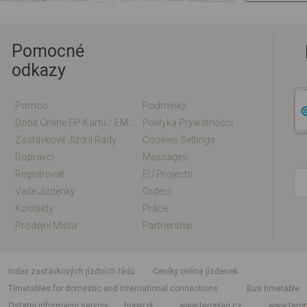
Pomocné
odkazy
Pomoc
Podmínky
Dobít Online EP-Kartu / EM-Kartu
Polityka Prywatności
Zastávkové Jízdní Řády
Cookies Settings
Dopravci
Messages
Registrovat
EU Projects
Vaše Jízdenky
Orders
Kontakty
Práce
Prodejní Místa
Partnership
index zastávkových jízdních řádů
Ceníky online jízdenek
Timetables for domestic and international connections
Bus timetable
Ostatní informační servisy
hoper.pl
www.teroplan.cz
www.terop