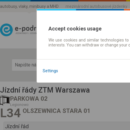
autobusy, vlaky, minibusy a MHD
mezinárodní autobusové jízdenky
Accept cookies usage
We use cookies and similar technologies to 
Jízdni řády a jízdenky
interests. You can withdraw or change your 
Zobra
Settings
Jízdní řády ZTM Warszawa
PARKOWA 02
Legionowo
L34
OLSZEWNICA STARA 01
Jízdní řád