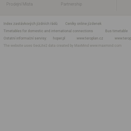
Prodejní Místa
Partnership
index zastávkových jízdních řádů
Ceníky online jízdenek
Timetables for domestic and international connections
Bus timetable
Ostatní informační servisy
hoper.pl
www.teroplan.cz
www.terop
The website uses GeoLite2 data created by MaxMind
www.maxmind.com