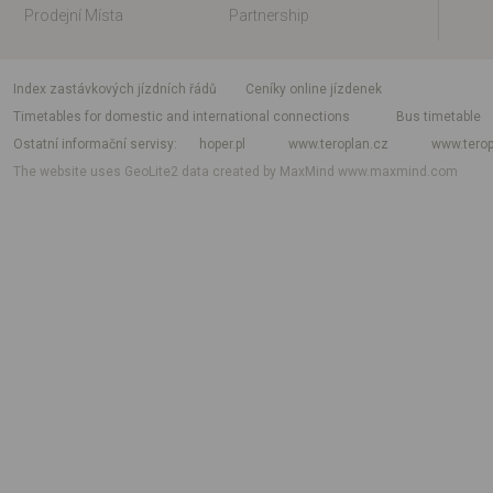
Prodejní Místa
Partnership
index zastávkových jízdních řádů
Ceníky online jízdenek
Timetables for domestic and international connections
Bus timetable
Ostatní informační servisy
hoper.pl
www.teroplan.cz
www.terop
The website uses GeoLite2 data created by MaxMind
www.maxmind.com