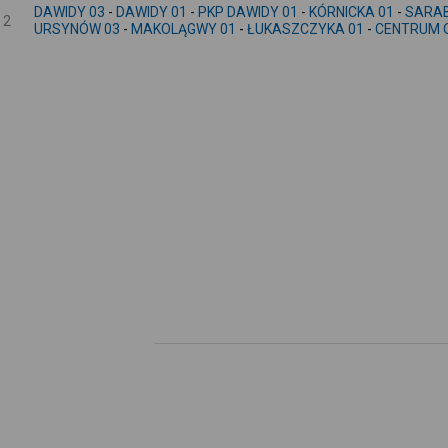
DAWIDY 03
-
DAWIDY 01
-
PKP DAWIDY 01
-
KÓRNICKA 01
-
SARAB
2
URSYNÓW 03
-
MAKOLĄGWY 01
-
ŁUKASZCZYKA 01
-
CENTRUM O