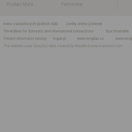
Prodejní Místa
Partnership
index zastávkových jízdních řádů
Ceníky online jízdenek
Timetables for domestic and international connections
Bus timetable
Ostatní informační servisy
hoper.pl
www.teroplan.cz
www.terop
The website uses GeoLite2 data created by MaxMind
www.maxmind.com