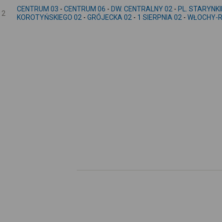
CENTRUM 03
-
CENTRUM 06
-
DW. CENTRALNY 02
-
PL. STARYNK
2
KOROTYŃSKIEGO 02
-
GRÓJECKA 02
-
1 SIERPNIA 02
-
WŁOCHY-R