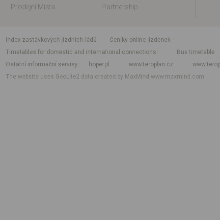
Prodejní Místa
Partnership
index zastávkových jízdních řádů
Ceníky online jízdenek
Timetables for domestic and international connections
Bus timetable
Ostatní informační servisy
hoper.pl
www.teroplan.cz
www.terop
The website uses GeoLite2 data created by MaxMind
www.maxmind.com