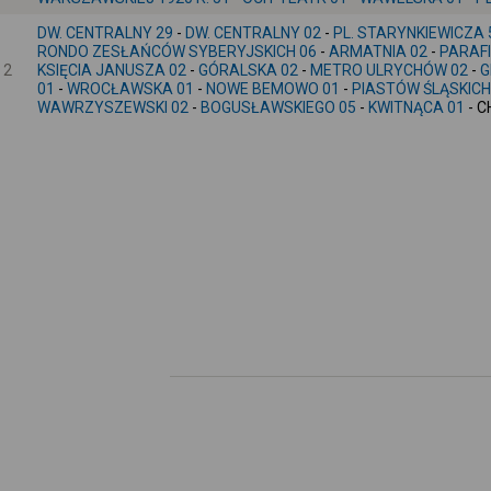
DW. CENTRALNY 29
-
DW. CENTRALNY 02
-
PL. STARYNKIEWICZA 
RONDO ZESŁAŃCÓW SYBERYJSKICH 06
-
ARMATNIA 02
-
PARAF
2
KSIĘCIA JANUSZA 02
-
GÓRALSKA 02
-
METRO ULRYCHÓW 02
-
G
01
-
WROCŁAWSKA 01
-
NOWE BEMOWO 01
-
PIASTÓW ŚLĄSKICH
WAWRZYSZEWSKI 02
-
BOGUSŁAWSKIEGO 05
-
KWITNĄCA 01
- 