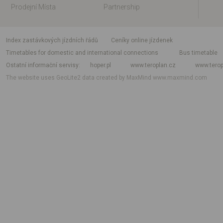
Prodejní Místa
Partnership
index zastávkových jízdních řádů
Ceníky online jízdenek
Timetables for domestic and international connections
Bus timetable
Ostatní informační servisy
hoper.pl
www.teroplan.cz
www.terop
The website uses GeoLite2 data created by MaxMind
www.maxmind.com