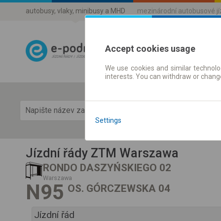
autobusy, vlaky, minibusy a MHD
mezinárodní autobusové j
Accept cookies usage
We use cookies and similar technolog
Jízdni řády a 
interests. You can withdraw or chang
Zobra
Settings
Jízdní řády ZTM Warszawa
RONDO DASZYŃSKIEGO 02
Warszawa
N95
OS. GÓRCZEWSKA 04
Jízdní řád