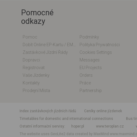
Pomocné
odkazy
Pomoc
Podmínky
Dobít Online EP-Kartu / EM-Kartu
Polityka Prywatności
Zastávkové Jízdní Řády
Cookies Settings
Dopravci
Messages
Registrovat
EU Projects
Vaše Jízdenky
Orders
Kontakty
Práce
Prodejní Místa
Partnership
index zastávkových jízdních řádů
Ceníky online jízdenek
Timetables for domestic and international connections
Bus ti
Ostatní informační servisy
hoper.pl
www.teroplan.cz
The website uses GeoLite2 data created by MaxMind
www.maxmind.