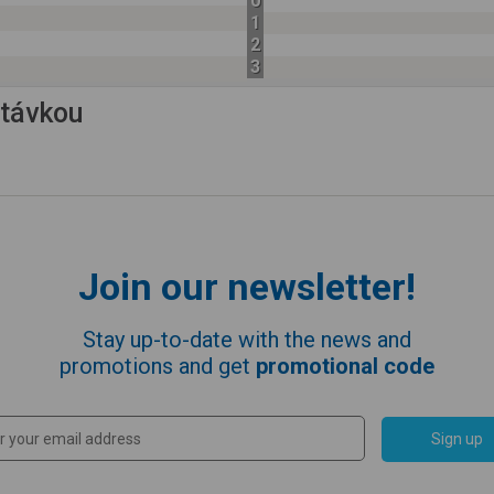
0
1
2
3
astávkou
Join our newsletter!
Stay up-to-date with the news and
promotions and get
promotional code
Sign up