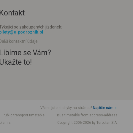
Kontakt
Týkající se zakoupených jízdenek:
bilety@e-podroznik.pl
Další kontaktní údaje:
Líbíme se Vám?
Ukažte to!
Všimli jste si chyby na stránce?
Napište nám.
Public transport timetable
Bus timetable from address-address
plan.rs
Copyright 2006-2026 by Teroplan S.A.