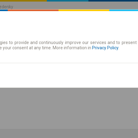
ízdenky
ies to provide and continuously improve our services and to present 
jízdenky
Časové jízdenky
e your consent at any time. More information in
Privacy Policy
.
zit jízdní řád