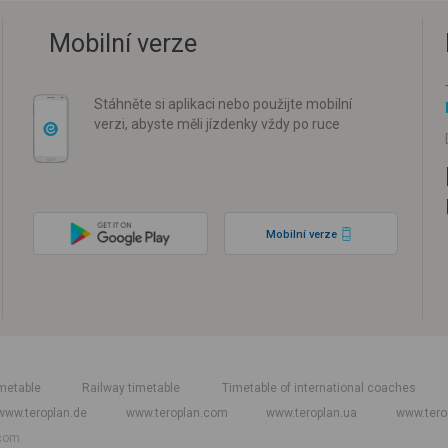
Mobilní verze
Stáhněte si aplikaci nebo použijte mobilní
verzi, abyste měli jízdenky vždy po ruce
Mobilní verze
metable
Railway timetable
Timetable of international coaches
www.teroplan.de
www.teroplan.com
www.teroplan.ua
www.tero
com