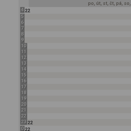
po, út, st, čt, pá, so
4
22
5
6
7
8
9
10
11
12
13
14
15
16
17
18
19
20
21
22
23
22
0
22