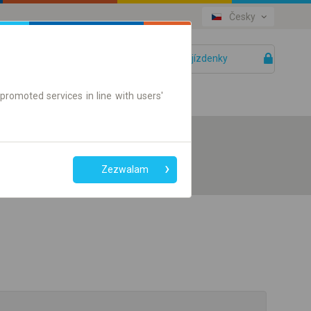
Česky
Vaše jízdenky
Pomoc
promoted services in line with users'
Zezwalam