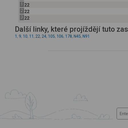
1
22
2
22
3
22
Další linky, které projíždějí tuto z
1
,
9
,
10
,
11
,
22
,
24
,
105
,
106
,
178
,
N45
,
N91