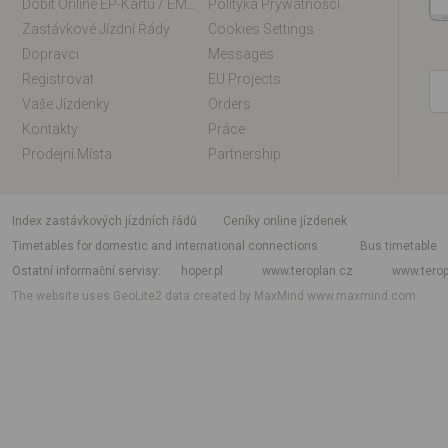
Dobít Online EP-Kartu / EM-Kartu
Polityka Prywatności
Zastávkové Jízdní Řády
Cookies Settings
Dopravci
Messages
Registrovat
EU Projects
Vaše Jízdenky
Orders
Kontakty
Práce
Prodejní Místa
Partnership
index zastávkových jízdních řádů
Ceníky online jízdenek
Timetables for domestic and international connections
Bus timetable
Ostatní informační servisy
hoper.pl
www.teroplan.cz
www.terop
The website uses GeoLite2 data created by MaxMind
www.maxmind.com