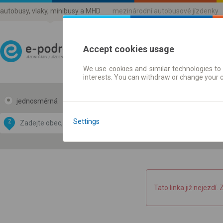
autobusy, vlaky, minibusy a MHD
mezinárodní autobusové jízdenky
Accept cookies usage
We use cookies and similar technologies to 
Jízdni řády a jízdenky
interests. You can withdraw or change your 
jednosměrná
zpáteční
Data CC-BY-SA
by
Settings
Z
DO
OpenStreetMap
GeoLite data by
 mapu
MaxMind
Tato linka již nejezdí. 