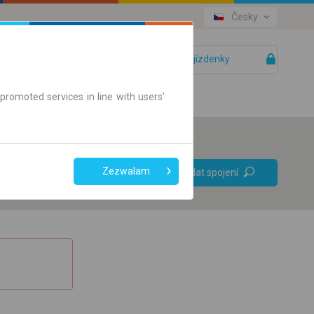
Česky
Vaše jízdenky
Pomoc
promoted services in line with users'
Bez přestupů
Zezwalam
Vyhledat spojení
Pouze jízdenky online
+