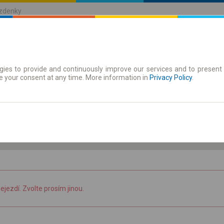
ízdenky
ies to provide and continuously improve our services and to present 
jízdenky
Časové jízdenky
e your consent at any time. More information in
Privacy Policy
.
8.08 So
-- : --
nejezdí. Zvolte prosím jinou.