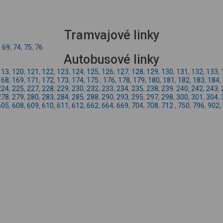
Tramvajové linky
,
69
,
74
,
75
,
76
Autobusové linky
113
,
120
,
121
,
122
,
123
,
124
,
125
,
126
,
127
,
128
,
129
,
130
,
131
,
132
,
133
,
168
,
169
,
171
,
172
,
173
,
174
,
175
,
176
,
178
,
179
,
180
,
181
,
182
,
183
,
184
,
224
,
225
,
227
,
228
,
229
,
230
,
232
,
233
,
234
,
235
,
238
,
239
,
240
,
242
,
243
,
278
,
279
,
280
,
283
,
284
,
285
,
288
,
290
,
293
,
295
,
297
,
298
,
300
,
301
,
304
,
605
,
608
,
609
,
610
,
611
,
612
,
662
,
664
,
669
,
704
,
708
,
712
,
750
,
796
,
902
,