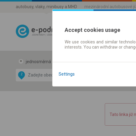
autobusy, vlaky, minibusy a MHD
mezinárodní autobusové j
Accept cookies usage
We use cookies and similar technolog
Jízdni řády a 
interests. You can withdraw or chang
jednosměrná
zpáteční
Data CC-BY-SA
by
Settings
Z
DO
OpenStreetMap
GeoLite data by
 mapu
MaxMind
Tato linka již 