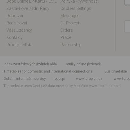
Dobít Online EP-Kartu / EM-Kartu
Polityka Prywatności
Zastávkové Jízdní Řády
Cookies Settings
Dopravci
Messages
Registrovat
EU Projects
Vaše Jízdenky
Orders
Kontakty
Práce
Prodejní Místa
Partnership
index zastávkových jízdních řádů
Ceníky online jízdenek
Timetables for domestic and international connections
Bus timetable
Ostatní informační servisy
hoper.pl
www.teroplan.cz
www.terop
The website uses GeoLite2 data created by MaxMind
www.maxmind.com