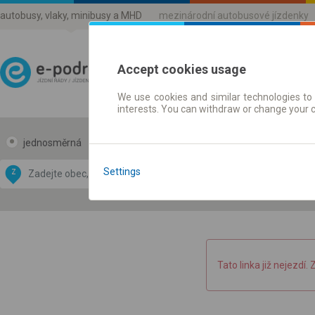
autobusy, vlaky, minibusy a MHD
mezinárodní autobusové jízdenky
Accept cookies usage
We use cookies and similar technologies to 
Jízdni řády a jízdenky
interests. You can withdraw or change your 
jednosměrná
zpáteční
Data CC-BY-SA
by
Settings
Z
DO
OpenStreetMap
GeoLite data by
 mapu
MaxMind
Tato linka již nejezdí. 