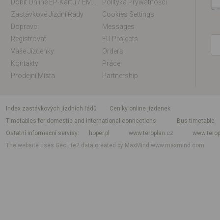
Dobít Online EP-Kartu / EM-Kartu
Polityka Prywatności
Zastávkové Jízdní Řády
Cookies Settings
Dopravci
Messages
Registrovat
EU Projects
Vaše Jízdenky
Orders
Kontakty
Práce
Prodejní Místa
Partnership
index zastávkových jízdních řádů
Ceníky online jízdenek
Timetables for domestic and international connections
Bus timetable
Ostatní informační servisy
hoper.pl
www.teroplan.cz
www.terop
The website uses GeoLite2 data created by MaxMind
www.maxmind.com