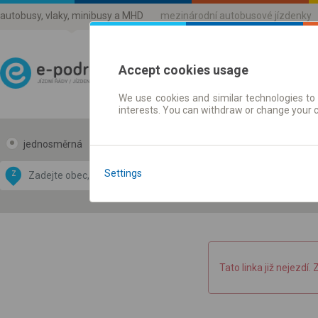
autobusy, vlaky, minibusy a MHD
mezinárodní autobusové jízdenky
Accept cookies usage
We use cookies and similar technologies to 
Jízdni řády a jízdenky
interests. You can withdraw or change your 
jednosměrná
zpáteční
Data CC-BY-SA
by
Settings
Z
DO
OpenStreetMap
GeoLite data by
 mapu
MaxMind
Tato linka již nejezdí. 