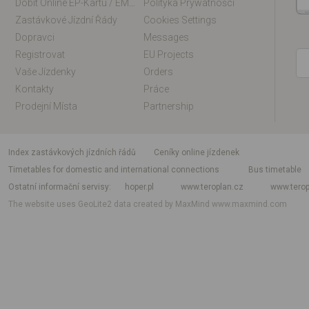
Dobít Online EP-Kartu / EM-Kartu
Polityka Prywatności
Zastávkové Jízdní Řády
Cookies Settings
Dopravci
Messages
Registrovat
EU Projects
Vaše Jízdenky
Orders
Kontakty
Práce
Prodejní Místa
Partnership
index zastávkových jízdních řádů
Ceníky online jízdenek
Timetables for domestic and international connections
Bus timetable
Ostatní informační servisy
hoper.pl
www.teroplan.cz
www.terop
The website uses GeoLite2 data created by MaxMind
www.maxmind.com