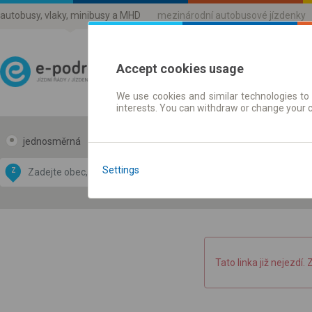
autobusy, vlaky, minibusy a MHD
mezinárodní autobusové jízdenky
Accept cookies usage
We use cookies and similar technologies to 
Jízdni řády a jízdenky
interests. You can withdraw or change your 
jednosměrná
zpáteční
Data CC-BY-SA
by
Settings
Z
DO
OpenStreetMap
GeoLite data by
 mapu
MaxMind
Tato linka již nejezdí. 