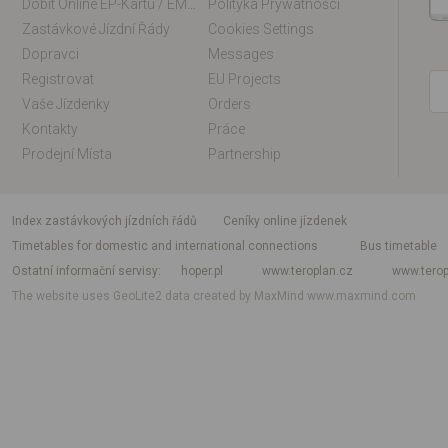
Dobít Online EP-Kartu / EM-Kartu
Polityka Prywatności
Zastávkové Jízdní Řády
Cookies Settings
Dopravci
Messages
Registrovat
EU Projects
Vaše Jízdenky
Orders
Kontakty
Práce
Prodejní Místa
Partnership
index zastávkových jízdních řádů
Ceníky online jízdenek
Timetables for domestic and international connections
Bus timetable
Ostatní informační servisy
hoper.pl
www.teroplan.cz
www.terop
The website uses GeoLite2 data created by MaxMind
www.maxmind.com