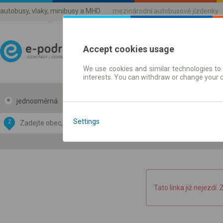
autobusy, vlaky, minibusy a MHD
mezinárodní autobusové jízdenky
Accept cookies usage
We use cookies and similar technologies to 
Jízdni řády a jízdenky
interests. You can withdraw or change your 
jednosměrná
zpáteční
Data CC-BY-SA
by
Settings
Z
DO
OpenStreetMap
GeoLite data by
 mapu
MaxMind
Tato linka již nejezdí. 