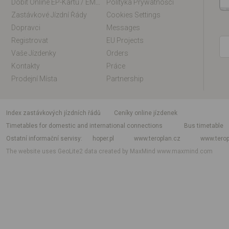
Dobít Online EP-Kartu / EM-Kartu
Polityka Prywatności
Zastávkové Jízdní Řády
Cookies Settings
Dopravci
Messages
Registrovat
EU Projects
Vaše Jízdenky
Orders
Kontakty
Práce
Prodejní Místa
Partnership
index zastávkových jízdních řádů
Ceníky online jízdenek
Timetables for domestic and international connections
Bus timetable
Ostatní informační servisy
hoper.pl
www.teroplan.cz
www.terop
The website uses GeoLite2 data created by MaxMind
www.maxmind.com