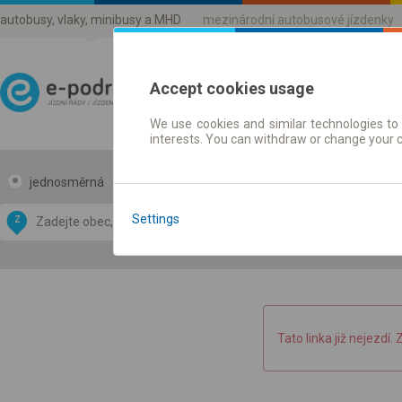
autobusy, vlaky, minibusy a MHD
mezinárodní autobusové jízdenky
Accept cookies usage
We use cookies and similar technologies to 
Jízdni řády a jízdenky
interests. You can withdraw or change your 
jednosměrná
zpáteční
Data CC-BY-SA
by
Settings
Z
DO
OpenStreetMap
GeoLite data by
 mapu
MaxMind
Tato linka již nejezdí. 